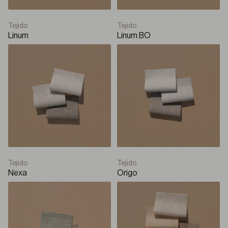
Tejido
Tejido
Linum
Linum BO
Tejido
Tejido
Nexa
Origo