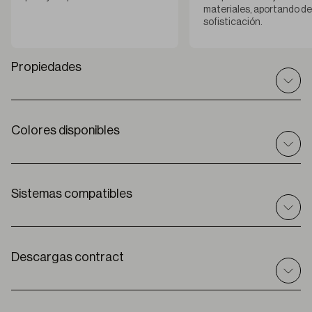
materiales, aportando det
sofisticación.
Propiedades
Colores disponibles
Datos técnicos
I
nt / ext
Interior
C
omposición
sistemas compatibles
100% PES
A
ncho de rollo
280 cm
Enrollable
Solar
E
spesor
Descargas contract
0,50 mm ± 5%
Premium
P
eso
100 g/m2
G
rado de apertura