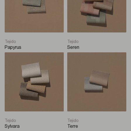
Tejido
Tejido
Papyrus
Seren
Tejido
Tejido
Sylvara
Terre