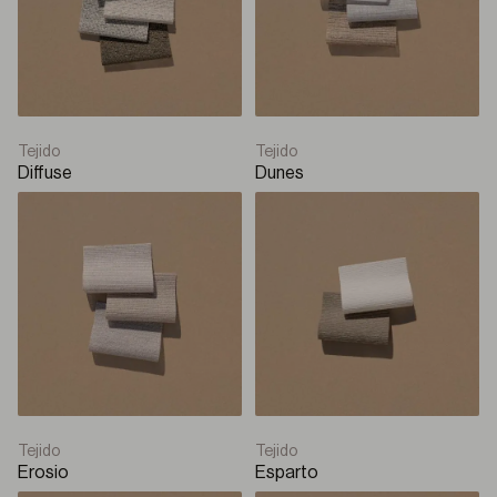
Enrollable con cajón
Solar
Q-Box Plus
Tejido
Tejido
Diffuse
Dunes
Enrollable con cajón
Solar
Q-Style
Panel japonés
Panel japonés
Tejido
Tejido
Erosio
Esparto