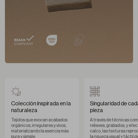
Colección inspirada en la
Singularidad de cad
naturaleza
pieza
Tejidos que evocan acabados
A través de técnicas co
orgánicos, irregulares y vivos,
relieves, grabados, y efe
materializando la esencia más
calco, las texturas repr
pura y simple.
la riqueza visual y táctil d