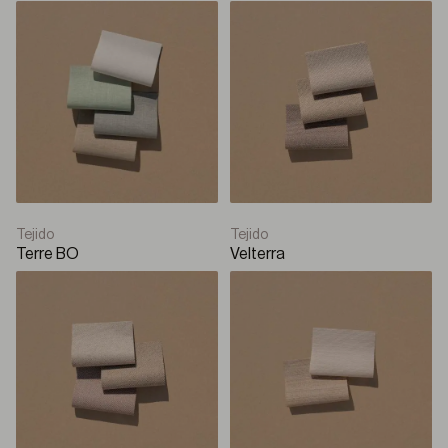
Tejido
Tejido
Terre BO
Velterra