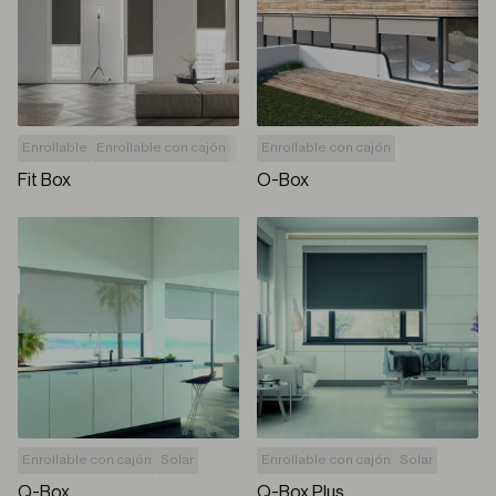
Enrollable
Enrollable con cajón
Sin perforar carpintería
Enrollable con cajón
Fit Box
O-Box
Enrollable con cajón
Solar
Enrollable con cajón
Solar
Q-Box
Q-Box Plus