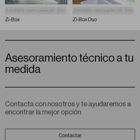
Enrollable cajón y guías ZIP
Enrollable con cajón
Enrollable cajón y guías ZIP
Solar
Enrollab
Zi-Box
Zi-Box Duo
Asesoramiento técnico a tu
medida
Contacta con nosotros y te ayudaremos a
encontrar la mejor opción
Contactar