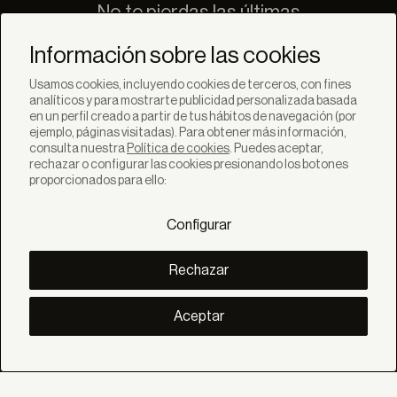
No te pierdas las últimas
novedades de Bandalux
Información sobre las cookies
Suscribirse
Usamos cookies, incluyendo cookies de terceros, con fines
analíticos y para mostrarte publicidad personalizada basada
en un perfil creado a partir de tus hábitos de navegación (por
ejemplo, páginas visitadas). Para obtener más información,
consulta nuestra
Política de cookies
. Puedes aceptar,
rechazar o configurar las cookies presionando los botones
SOLUCIONES
proporcionados para ello:
Productos
Sistemas
Configurar
Colecciones
Lynx
DESCUBRE
Rechazar
Inspiración
Historias
Proyectos
Aceptar
Smart living
Gestión Solar
SOBRE
Nosotros