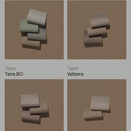
Tejido
Tejido
Terre BO
Velterra