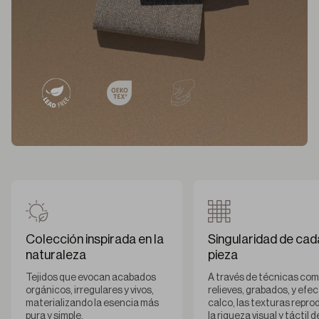
Colección inspirada en la
Singularidad de cad
naturaleza
pieza
Tejidos que evocan acabados
A través de técnicas co
orgánicos, irregulares y vivos,
relieves, grabados, y efe
materializando la esencia más
calco, las texturas repr
pura y simple.
la riqueza visual y táctil d