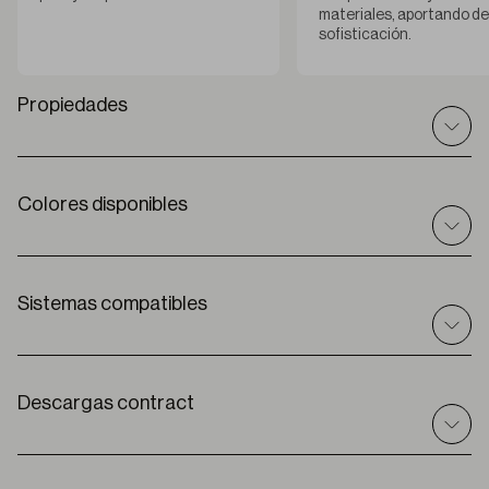
materiales, aportando det
sofisticación.
Propiedades
Colores disponibles
Datos técnicos
I
nt / ext
Interior
C
omposición
sistemas compatibles
100% PES
A
ncho de rollo
280 cm
Enrollable
Solar
E
spesor
Descargas contract
0,80 mm ± 5%
Premium
P
eso
437 g/m2
G
rado de apertura