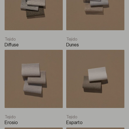
Enrollable con cajón
Solar
Q-Box Plus
Tejido
Tejido
Diffuse
Dunes
Enrollable con cajón
Solar
Q-Style
Panel japonés
Panel japonés
Tejido
Tejido
Erosio
Esparto