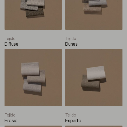
Enrollable con cajón
Solar
Q-Box Plus
Tejido
Tejido
Diffuse
Dunes
Enrollable con cajón
Solar
Q-Style
Panel japonés
Panel japonés
Tejido
Tejido
Erosio
Esparto