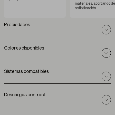
materiales, aportando det
sofisticación.
Propiedades
Colores disponibles
Datos técnicos
I
nt / ext
Interior
C
omposición
sistemas compatibles
59% PES + 16% CO + 24%LI + 1%OT
A
ncho de rollo
300 cm
Enrollable
Solar
E
spesor
Descargas contract
0,60 mm ± 5%
Premium
P
eso
250 g/m2
G
rado de apertura