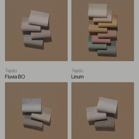
Tejido
Tejido
Fluvia BO
Linum