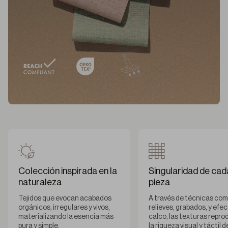
Colección inspirada en la
Singularidad de cad
naturaleza
pieza
Tejidos que evocan acabados
A través de técnicas co
orgánicos, irregulares y vivos,
relieves, grabados, y efe
materializando la esencia más
calco, las texturas repr
pura y simple.
la riqueza visual y táctil d