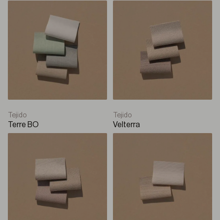
Tejido
Tejido
Terre BO
Velterra