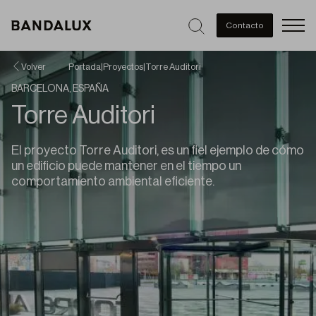
Men
Contacto
Volver
Portada
|
Proyectos
|
Torre Auditori
BARCELONA, ESPAÑA
Torre Auditori
El proyecto Torre Auditori, es un fiel ejemplo de cómo
un edificio puede mantener en el tiempo un
comportamiento ambiental eficiente.