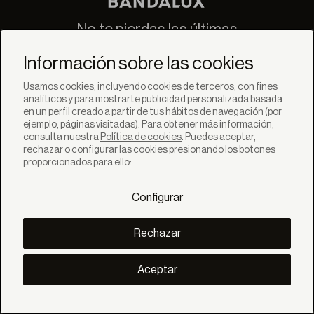
No te pierdas las últimas
novedades de Bandalux
Información sobre las cookies
Suscribirse
Usamos cookies, incluyendo cookies de terceros, con fines
analíticos y para mostrarte publicidad personalizada basada
en un perfil creado a partir de tus hábitos de navegación (por
ejemplo, páginas visitadas). Para obtener más información,
consulta nuestra
Política de cookies
. Puedes aceptar,
rechazar o configurar las cookies presionando los botones
SOLUCIONES
proporcionados para ello:
Productos
Sistemas
Configurar
Colecciones
Lynx
DESCUBRE
Rechazar
Inspiración
Historias
Proyectos
Aceptar
Smart living
Gestión Solar
SOBRE