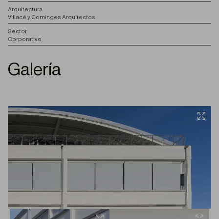
A
rquitectura
Villacé y Cominges Arquitectos
S
ector
Corporativo
Galería