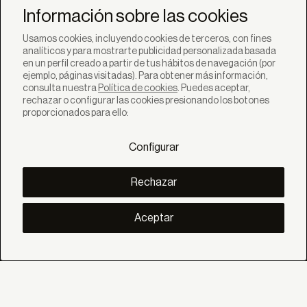
novedades de Bandalux
Información sobre las cookies
Suscribirse
Usamos cookies, incluyendo cookies de terceros, con fines
analíticos y para mostrarte publicidad personalizada basada
en un perfil creado a partir de tus hábitos de navegación (por
ejemplo, páginas visitadas). Para obtener más información,
consulta nuestra
Política de cookies
. Puedes aceptar,
rechazar o configurar las cookies presionando los botones
SOLUCIONES
proporcionados para ello:
Productos
Sistemas
Configurar
Colecciones
Lynx
DESCUBRE
Rechazar
Inspiración
Historias
Proyectos
Aceptar
Smart living
Gestión Solar
SOBRE
Nosotros
Eco Bandalux
Certificados y garantias
Subvenciones