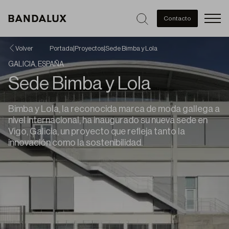
Men
Contacto
Volver
Portada
|
Proyectos
|
Sede Bimba y Lola
GALICIA, ESPAÑA
Sede Bimba y Lola
Bimba y Lola, la reconocida marca de moda gallega a
nivel internacional, ha inaugurado su nueva sede en
Vigo, Galicia, un proyecto que refleja tanto la
innovación como la sostenibilidad.