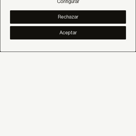
Configurar
Colecciones
Lynx
DESCUBRE
Rechazar
Inspiración
Historias
Proyectos
Aceptar
Smart living
Gestión Solar
SOBRE
Nosotros
Eco Bandalux
Certificados y garantias
Subvenciones
AYUDA
Particular
Distribuidor
Profesional Contract
SOCIAL
Linkedin
Instagram
Facebook
Youtube
Pinterest