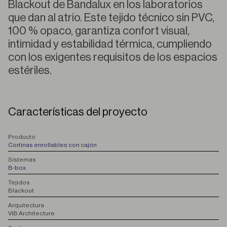
Blackout de Bandalux en los laboratorios
que dan al atrio. Este tejido técnico sin PVC,
100 % opaco, garantiza confort visual,
intimidad y estabilidad térmica, cumpliendo
con los exigentes requisitos de los espacios
estériles.
Características del proyecto
P
roducto
Cortinas enrollables con cajón
S
istemas
B-box
T
ejidos
Blackout
A
rquitectura
VIB Architecture