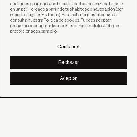
analíticos y para mostrarte publicidad personalizada basada
en un perfil creado a partir de tus hábitos de navegación (por
ejemplo, páginas visitadas). Para obtener más información,
consulta nuestra
Política de cookies
. Puedes aceptar,
rechazar o configurar las cookies presionando los botones
SOLUCIONES
proporcionados para ello:
Productos
Sistemas
Configurar
Colecciones
Lynx
DESCUBRE
Rechazar
Inspiración
Historias
Proyectos
Aceptar
Smart living
Gestión Solar
SOBRE
Nosotros
Eco Bandalux
Certificados y garantias
Subvenciones
AYUDA
Particular
Distribuidor