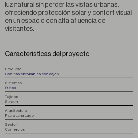
luz natural sin perder las vistas urbanas,
ofreciendo protección solar y confort visual
en un espacio con alta afluencia de
visitantes.
Características del proyecto
P
roducto
Cortinas enrollables con cajón
S
istemas
O-box
T
ejidos
Screen
A
rquitectura
Paula Luna Lago
S
ector
Comercios