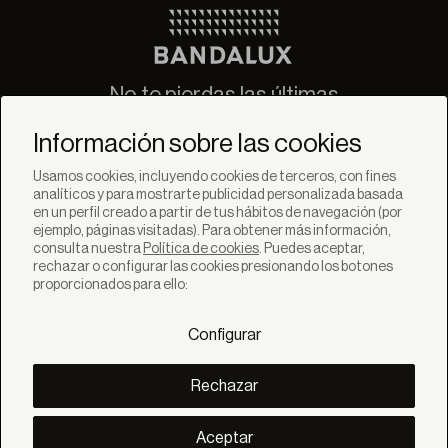
No te pierdas las últimas
novedades de Bandalux
Información sobre las cookies
Suscribirse
Usamos cookies, incluyendo cookies de terceros, con fines
analíticos y para mostrarte publicidad personalizada basada
en un perfil creado a partir de tus hábitos de navegación (por
ejemplo, páginas visitadas). Para obtener más información,
consulta nuestra
Política de cookies
. Puedes aceptar,
rechazar o configurar las cookies presionando los botones
SOLUCIONES
proporcionados para ello:
Productos
Sistemas
Configurar
Colecciones
Lynx
DESCUBRE
Rechazar
Inspiración
Historias
Proyectos
Aceptar