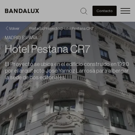
Men
Contacto
Volver
Portada
|
Proyectos
|
Hotel Pestana CR7
MADRID, ESPAÑA
Hotel Pestana CR7
El Proyecto se ubica en el edificio construido en 1920
por el arquitecto José Yarnoz Larrosa para albergar
la sede de dos editoriales.