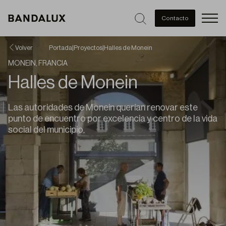
Men
Contacto
Volver
Portada
|
Proyectos
|
Halles de Monein
MONEIN, FRANCIA
Halles de Monein
Las autoridades de Monein querían renovar este
punto de encuentro por excelencia y centro de la vida
social del municipio.