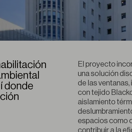
abilitación
El proyecto inco
una solución disc
 ambiental
de las ventanas,
quí donde
con tejido Blacko
ución
aislamiento térmi
deslumbramiento
espacios como of
contribuir a la ef