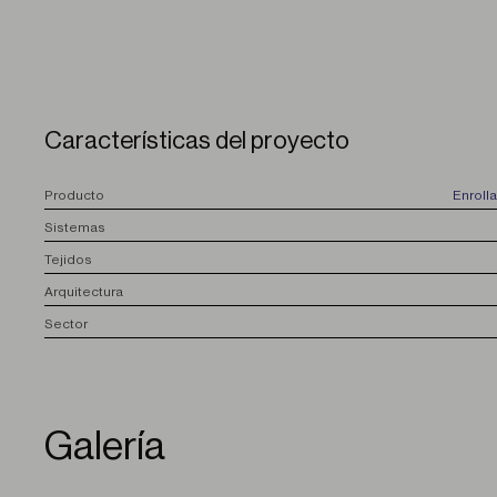
Características del proyecto
P
roducto
Enroll
S
istemas
T
ejidos
A
rquitectura
S
ector
Galería