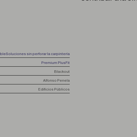
able
Soluciones sin perforar la carpintería
Premium Plus
Fit
Blackout
Alfonso Penela
Edificios Públicos