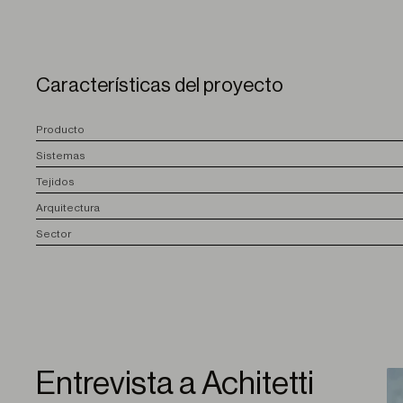
Características del proyecto
P
roducto
S
istemas
T
ejidos
A
rquitectura
S
ector
Entrevista a Achitetti