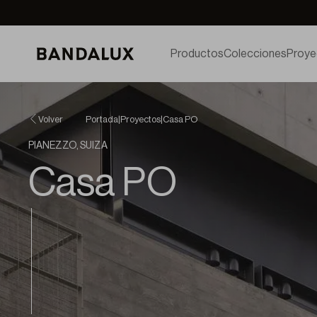
Productos
Colecciones
Proye
Volver
Portada
|
Proyectos
|
Casa PO
PIANEZZO, SUIZA
Casa PO