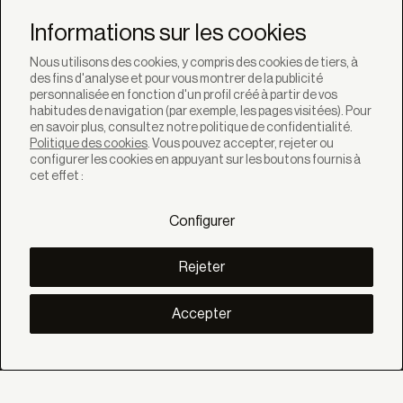
Ne manquez pas les
dernières nouvelles de
Informations sur les cookies
Bandalux
Nous utilisons des cookies, y compris des cookies de tiers, à
des fins d'analyse et pour vous montrer de la publicité
Newsletter
personnalisée en fonction d'un profil créé à partir de vos
habitudes de navigation (par exemple, les pages visitées). Pour
en savoir plus, consultez notre politique de confidentialité.
Politique des cookies
. Vous pouvez accepter, rejeter ou
configurer les cookies en appuyant sur les boutons fournis à
cet effet :
SOLUTIONS
Produits
Configurer
Systèmes
Collections
Lynx
Rejeter
DÉCOUVREZ
Inspiration
Accepter
Histories
Projets
Smart living
Gestion Solaire
À PROPOS