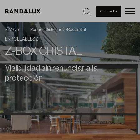
Men
Contacto
Volver
Portada
|
Sistemas
|
Z-Box Cristal
ENROLLABLES ZIP
Z-BOX CRISTAL
Visibilidad sin renunciar a la
protección