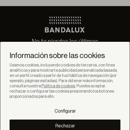
No te pierdas las últimas
novedades de Bandalux
Información sobre las cookies
Suscribirse
Usamos cookies, incluyendo cookies de terceros, con fines
analíticos y para mostrarte publicidad personalizada basada
en un perfil creado a partir de tus hábitos de navegación (por
ejemplo, páginas visitadas). Para obtener más información,
consulta nuestra
Política de cookies
. Puedes aceptar,
rechazar o configurar las cookies presionando los botones
SOLUCIONES
proporcionados para ello:
Productos
Sistemas
Configurar
Colecciones
Lynx
DESCUBRE
Rechazar
Inspiración