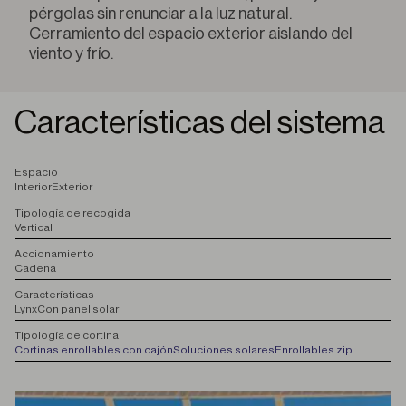
pérgolas sin renunciar a la luz natural.
Cerramiento del espacio exterior aislando del
viento y frío.
Características del sistema
E
spacio
Interior
Exterior
T
ipología de recogida
Vertical
A
ccionamiento
Cadena
C
aracterísticas
Lynx
Con panel solar
T
ipología de cortina
Cortinas enrollables con cajón
Soluciones solares
Enrollables zip