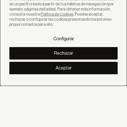
en un perfil creado a partir de tus hábitos de navegación (por
ejemplo, páginas visitadas). Para obtener más información,
consulta nuestra
Política de cookies
. Puedes aceptar,
rechazar o configurar las cookies presionando los botones
SOLUCIONES
proporcionados para ello:
Productos
Sistemas
Configurar
Colecciones
Lynx
DESCUBRE
Rechazar
Inspiración
Historias
Proyectos
Aceptar
Smart living
Gestión Solar
SOBRE
Nosotros
Eco Bandalux
Certificados y garantias
Subvenciones
AYUDA
Particular
Distribuidor
Profesional Contract