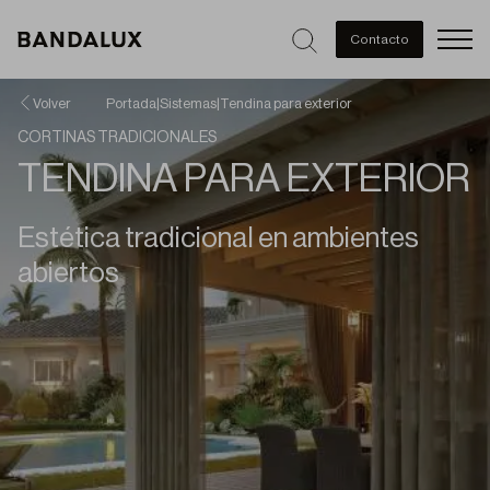
Men
Contacto
Volver
Portada
|
Sistemas
|
Tendina para exterior
CORTINAS TRADICIONALES
TENDINA PARA EXTERIOR
Estética tradicional en ambientes
abiertos