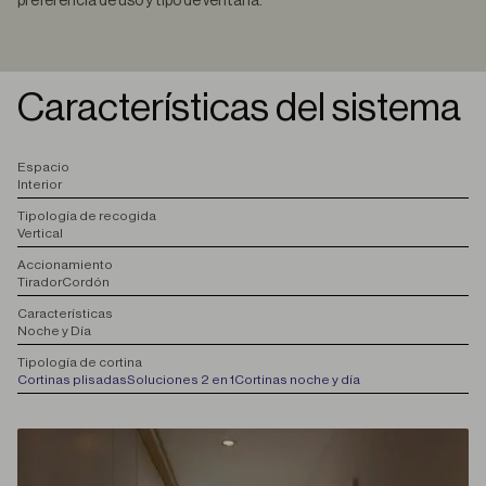
preferencia de uso y tipo de ventana.
Características del sistema
E
spacio
Interior
T
ipología de recogida
Vertical
A
ccionamiento
Tirador
Cordón
C
aracterísticas
Noche y Día
T
ipología de cortina
Cortinas plisadas
Soluciones 2 en 1
Cortinas noche y día