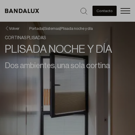
Men
Contacto
Volver
Portada
|
Sistemas
|
Plisada noche y día
CORTINAS PLISADAS
PLISADA NOCHE Y DÍA
Dos ambientes, una sola cortina