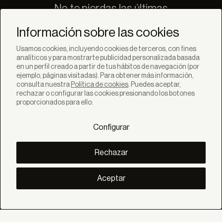
No te pierdas las últimas
novedades de Bandalux
Información sobre las cookies
Suscribirse
Usamos cookies, incluyendo cookies de terceros, con fines
analíticos y para mostrarte publicidad personalizada basada
en un perfil creado a partir de tus hábitos de navegación (por
ejemplo, páginas visitadas). Para obtener más información,
consulta nuestra
Política de cookies
. Puedes aceptar,
rechazar o configurar las cookies presionando los botones
SOLUCIONES
proporcionados para ello:
Productos
Sistemas
Configurar
Colecciones
Lynx
DESCUBRE
Rechazar
Inspiración
Historias
Proyectos
Aceptar
Smart living
Gestión Solar
SOBRE
Nosotros