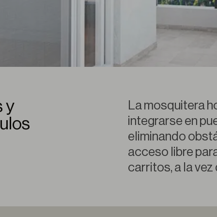
 y
La mosquitera ho
integrarse en pu
ulos
eliminando obstá
acceso libre par
carritos, a la vez