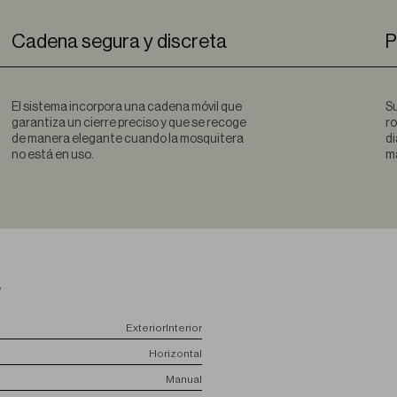
Cadena segura y discreta
P
El sistema incorpora una cadena móvil que
Su
garantiza un cierre preciso y que se recoge
ro
de manera elegante cuando la mosquitera
di
no está en uso.
ma
a
Exterior
Interior
Horizontal
Manual