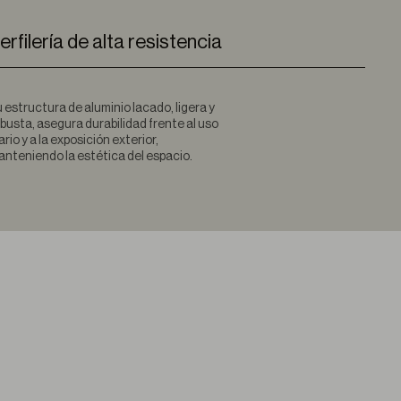
erfilería de alta resistencia
 estructura de aluminio lacado, ligera y
busta, asegura durabilidad frente al uso
ario y a la exposición exterior,
nteniendo la estética del espacio.