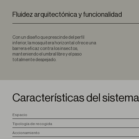
Fluidez arquitectónica y funcionalidad
Con un diseño que prescinde del perfil
inferior, la mosquitera horizontal ofrece una
barrera eficaz contra los insectos,
manteniendo el umbral libre y el paso
totalmente despejado.
Características del sistem
E
spacio
T
ipología de recogida
A
ccionamiento