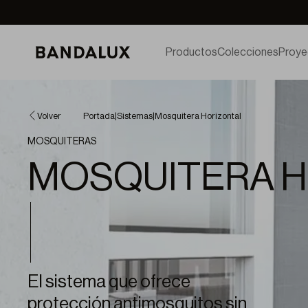
Productos
Colecciones
Proye
Volver
Portada
|
Sistemas
|
Mosquitera Horizontal
MOSQUITERAS
MOSQUITERA H
El sistema que ofrece
protección antimosquitos sin