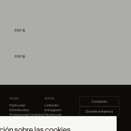
PDF
PDF
AYUDA
SOCIAL
Contacto
Particular
Linkedin
Distribuidor
Instagram
Dónde estamos
Profesional Contract
Facebook
Youtube
Iniciar sesión
Pinterest
ción sobre las cookies