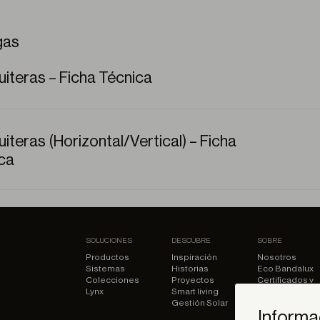
gas
iteras – Ficha Técnica
iteras (Horizontal/Vertical) – Ficha
ca
SOLUCIONES
DESCUBRE
SOBRE
Productos
Inspiración
Nosotros
Sistemas
Historias
Eco Bandalux
Colecciones
Proyectos
Certificados y
Lynx
Smart living
garantias
Gestión Solar
Subvenciones
Informa