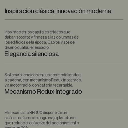
Inspiración clásica, innovación moderna
Inspirado en los capiteles griegos que
daban soporte y firmeza a las columnas de
los edificios de la época, Capitel viste de
diseño cualquier espacio.
Elegancia silenciosa
Sistema silencioso en sus dos modalidades:
a cadena, con mecanismo Redux integrado,
y a motor radio, con batería recargable.
Mecanismo Redux Integrado
El mecanismo REDUX dispone de un
sistema interno de engranaje planetario
que reduce el esfuerzo del accionamiento