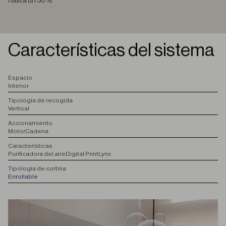
hasta un 30%.
Características del sistema
E
spacio
Interior
T
ipología de recogida
Vertical
A
ccionamiento
Motor
Cadena
C
aracterísticas
Purificadora del aire
Digital Print
Lynx
T
ipología de cortina
Enrollable