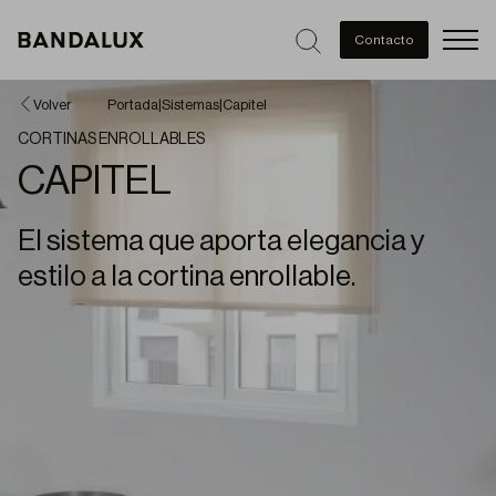
Men
Contacto
Volver
Portada
|
Sistemas
|
Capitel
CORTINAS ENROLLABLES
CAPITEL
El sistema que aporta elegancia y
estilo a la cortina enrollable.