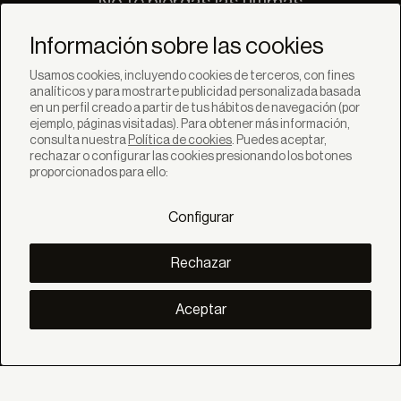
No te pierdas las últimas
novedades de Bandalux
Información sobre las cookies
Suscribirse
Usamos cookies, incluyendo cookies de terceros, con fines
analíticos y para mostrarte publicidad personalizada basada
en un perfil creado a partir de tus hábitos de navegación (por
ejemplo, páginas visitadas). Para obtener más información,
consulta nuestra
Política de cookies
. Puedes aceptar,
rechazar o configurar las cookies presionando los botones
SOLUCIONES
proporcionados para ello:
Productos
Sistemas
Configurar
Colecciones
Lynx
DESCUBRE
Rechazar
Inspiración
Historias
Proyectos
Aceptar
Smart living
Gestión Solar
SOBRE
Nosotros
Eco Bandalux