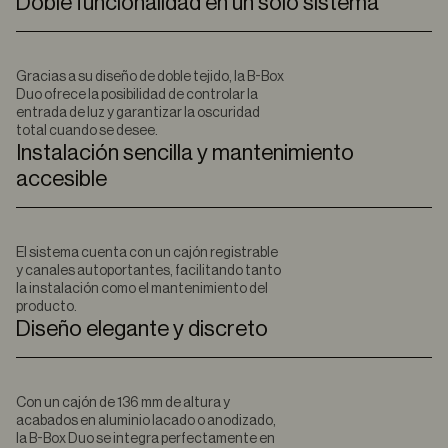
Doble funcionalidad en un solo sistema
Gracias a su diseño de doble tejido, la B-Box
Duo ofrece la posibilidad de controlar la
entrada de luz y garantizar la oscuridad
total cuando se desee.
Instalación sencilla y mantenimiento
accesible
El sistema cuenta con un cajón registrable
y canales autoportantes, facilitando tanto
la instalación como el mantenimiento del
producto.
Diseño elegante y discreto
Con un cajón de 136 mm de altura y
acabados en aluminio lacado o anodizado,
la B-Box Duo se integra perfectamente en