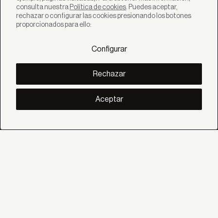
consulta nuestra
Política de cookies
. Puedes aceptar,
rechazar o configurar las cookies presionando los botones
SOLUCIONES
proporcionados para ello:
Productos
Sistemas
Configurar
Colecciones
Lynx
DESCUBRE
Rechazar
Inspiración
Historias
Proyectos
Aceptar
Smart living
Gestión Solar
SOBRE
Nosotros
Eco Bandalux
Certificados y garantias
Subvenciones
AYUDA
Particular
Distribuidor
Profesional Contract
SOCIAL
Linkedin