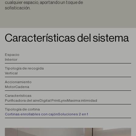
cualquier espacio, aportando un toque de
sofisticación.
Características del sistema
E
spacio
Interior
T
ipología de recogida
Vertical
A
ccionamiento
Motor
Cadena
C
aracterísticas
Purificadora del aire
Digital Print
Lynx
Maxima intimidad
T
ipología de cortina
Cortinas enrollables con cajón
Soluciones 2 en 1