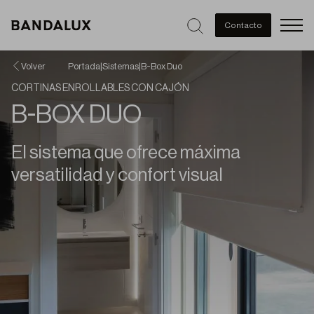
Men
Contacto
Volver
Portada
|
Sistemas
|
B-Box Duo
CORTINAS ENROLLABLES CON CAJÓN
B-BOX DUO
El sistema que ofrece máxima
versatilidad y confort visual