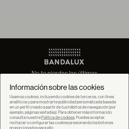
No te pierdas las últimas
novedades de Bandalux
Información sobre las cookies
Suscribirse
Usamos cookies, incluyendo cookies de terceros, con fines
analíticos y para mostrarte publicidad personalizada basada
en un perfil creado a partir de tus hábitos de navegación (por
ejemplo, páginas visitadas). Para obtener más información,
consulta nuestra
Política de cookies
. Puedes aceptar,
rechazar o configurar las cookies presionando los botones
SOLUCIONES
proporcionados para ello: