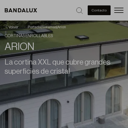
Men
Contacto
Volver
Portada
|
Sistemas
|
Arion
CORTINAS ENROLLABLES
ARION
La cortina XXL que cubre grandes
superficies de cristal