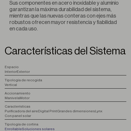
Sus componentes en acero inoxidable y aluminio
garantizan la máxima durabilidad del sistema,
mientras que las nuevas conteras con ejes más
robustos ofrecen mayor resistencia y fiabilidad
en cada uso.
Características del Sistema
E
spacio
Interior
Exterior
T
ipología de recogida
Vertical
A
ccionamiento
Manivela
Motor
C
aracterísticas
Purificadora del aire
Digital Print
Grandes dimensiones
Lynx
Con panel solar
T
ipología de cortina
Enrollable
Soluciones solares