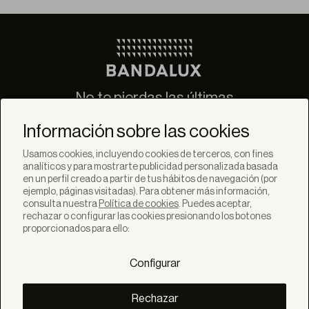
No te pierdas las últimas
novedades de Bandalux
Información sobre las cookies
Suscribirse
Usamos cookies, incluyendo cookies de terceros, con fines
analíticos y para mostrarte publicidad personalizada basada
en un perfil creado a partir de tus hábitos de navegación (por
ejemplo, páginas visitadas). Para obtener más información,
consulta nuestra
Política de cookies
. Puedes aceptar,
rechazar o configurar las cookies presionando los botones
SOLUCIONES
proporcionados para ello:
Productos
Sistemas
Configurar
Colecciones
Lynx
DESCUBRE
Rechazar
Inspiración