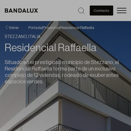
Men
Contacto
Volver
Portada
|
Proyectos
|
Residencial Raffaella
STEZZANO, ITALIA
Residencial Raffaella
Situado en el prestigioso municipio de Stezzano, el
Residencial Raffaella forma parte de un exclusivo
complejo de 12 viviendas, rodeado de exuberantes
espacios verdes.