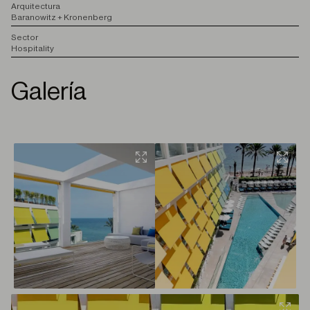
A
rquitectura
Baranowitz + Kronenberg
S
ector
Hospitality
Galería