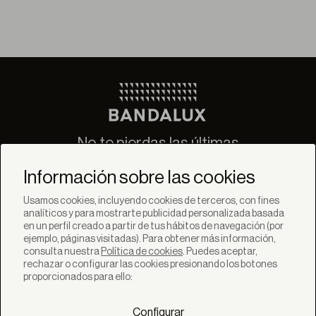
No te pierdas las últimas
novedades de Bandalux
Información sobre las cookies
Suscribirse
Usamos cookies, incluyendo cookies de terceros, con fines
analíticos y para mostrarte publicidad personalizada basada
en un perfil creado a partir de tus hábitos de navegación (por
ejemplo, páginas visitadas). Para obtener más información,
consulta nuestra
Política de cookies
. Puedes aceptar,
rechazar o configurar las cookies presionando los botones
SOLUCIONES
proporcionados para ello:
Productos
Sistemas
Configurar