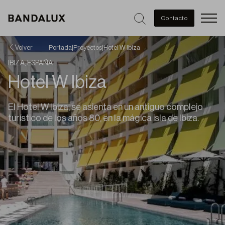
Men
Contacto
Volver
Portada
|
Proyectos
|
Hotel W Ibiza
IBIZA, ESPAÑA
Hotel W Ibiza
El Hotel W Ibiza, se asienta en un antiguo complejo
turístico de los años 80, en la mágica isla de Ibiza.