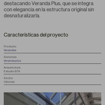
destacando Veranda Plus, que se integra
con elegancia en la estructura original sin
desnaturalizarla.
Características del proyecto
P
roducto
Verandas
S
istemas
Veranda plus
A
rquitectura
Estudio B76
S
ector
Oficinas