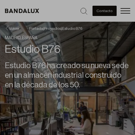
Men
Contacto
Volver
Portada
|
Proyectos
|
Estudio B76
MADRID, ESPAÑA
Estudio B76
Estudio B76 ha creado su nueva sede
en un almacén industrial construido
en la década de los 50.