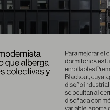
 modernista
Para mejorar el c
dormitorios estud
o que alberga
enrollables Prem
s colectivas y
Blackout, cuya ap
diseño industrial
se ocultan al cer
diseñada con mó
variable, aporta 