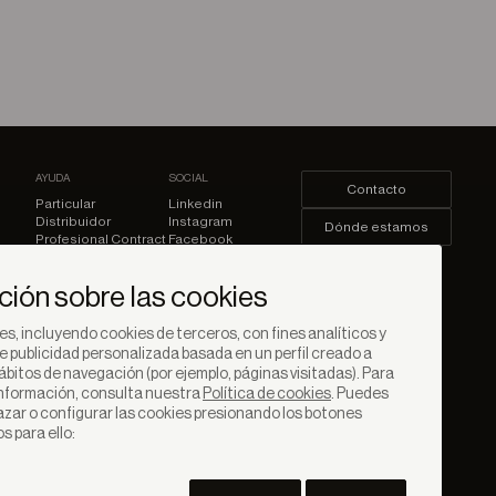
AYUDA
SOCIAL
Contacto
Particular
Linkedin
Distribuidor
Instagram
Dónde estamos
Profesional Contract
Facebook
Youtube
Iniciar sesión
Pinterest
ción sobre las cookies
s, incluyendo cookies de terceros, con fines analíticos y
e publicidad personalizada basada en un perfil creado a
hábitos de navegación (por ejemplo, páginas visitadas). Para
nformación, consulta nuestra
Política de cookies
. Puedes
azar o configurar las cookies presionando los botones
 para ello: