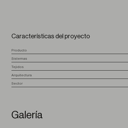
Características del proyecto
P
roducto
S
istemas
T
ejidos
A
rquitectura
S
ector
Galería