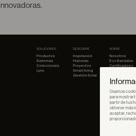
innovadoras.
SOLUCIONES
DESCUBRE
SOBRE
Productos
Inspiración
Nosotros
Sistemas
Historias
Eco Bandalux
Colecciones
Proyectos
Certificados y
Lynx
Smart living
garantias
Gestión Solar
Subvenciones
Informa
Usamos cookie
para mostrart
partir de tus 
obtener más i
aceptar, rech
proporcionados