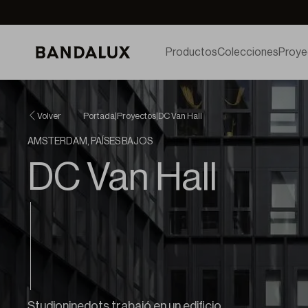
Productos
Colecciones
Proye
Volver
Portada
|
Proyectos
|
DC Van Hall
AMSTERDAM, PAÍSES BAJOS
DC Van Hall
Studioninedots trabajó en un edificio