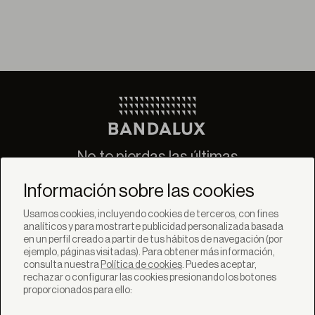
No te pierdas las últimas
novedades de Bandalux
Información sobre las cookies
Suscribirse
Usamos cookies, incluyendo cookies de terceros, con fines
analíticos y para mostrarte publicidad personalizada basada
en un perfil creado a partir de tus hábitos de navegación (por
ejemplo, páginas visitadas). Para obtener más información,
consulta nuestra
Política de cookies
. Puedes aceptar,
rechazar o configurar las cookies presionando los botones
SOLUCIONES
proporcionados para ello:
Productos