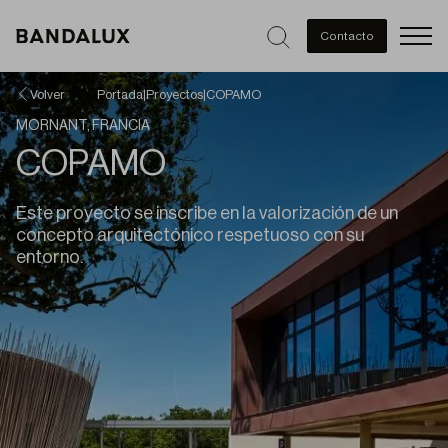
Men
Contacto
Volver
Portada
|
Proyectos
|
COPAMO
MORNANT, FRANCIA
COPAMO
Este proyecto se inscribe en la valorización de un
concepto arquitectónico respetuoso con su
entorno.