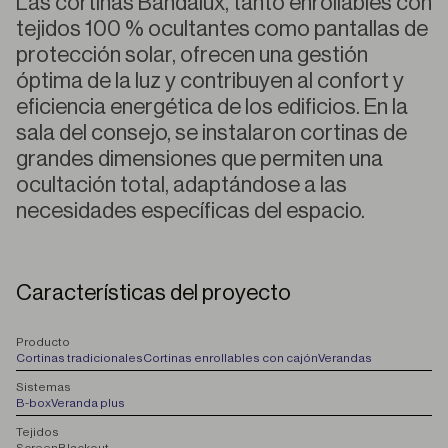
Las cortinas Bandalux, tanto enrollables con
tejidos 100 % ocultantes como pantallas de
protección solar, ofrecen una gestión
óptima de la luz y contribuyen al confort y
eficiencia energética de los edificios. En la
sala del consejo, se instalaron cortinas de
grandes dimensiones que permiten una
ocultación total, adaptándose a las
necesidades específicas del espacio.
Características del proyecto
P
roducto
Cortinas tradicionales
Cortinas enrollables con cajón
Verandas
S
istemas
B-box
Veranda plus
T
ejidos