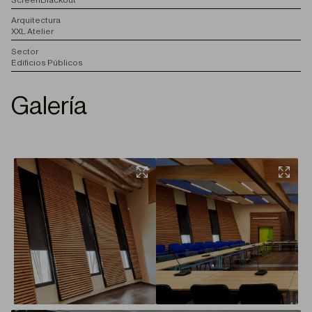
Screen
Blackout
A
rquitectura
XXL Atelier
S
ector
Edificios Públicos
Galería