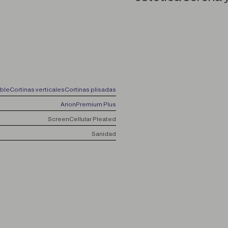
able
Cortinas verticales
Cortinas plisadas
Arion
Premium Plus
Screen
Cellular Pleated
Sanidad