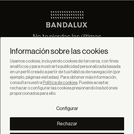
No te pierdas las últimas
novedades de Bandalux
Información sobre las cookies
Suscribirse
Usamos cookies, incluyendo cookies de terceros, con fines
analíticos y para mostrarte publicidad personalizada basada
en un perfil creado a partir de tus hábitos de navegación (por
ejemplo, páginas visitadas). Para obtener más información,
consulta nuestra
Política de cookies
. Puedes aceptar,
rechazar o configurar las cookies presionando los botones
SOLUCIONES
proporcionados para ello:
Productos
Sistemas
Configurar
Colecciones
Lynx
DESCUBRE
Rechazar
Inspiración
Historias