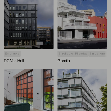
Enrollable
Enrollable
Plisadas
Sin perforar car
DC Van Hall
Gomila