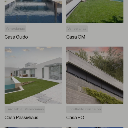
Venecianas
Venecianas
Casa Guido
Casa OM
Enrollable
Venecianas
Enrollable con cajón
Casa Passivhaus
Casa PO