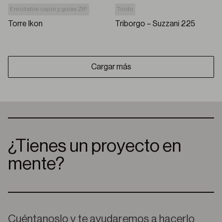
Enrollable cajón y guías ZIP
Toldo
Torre Ikon
Triborgo – Suzzani 225
Cargar más
¿Tienes un proyecto en
mente?
Cuéntanoslo y te ayudaremos a hacerlo