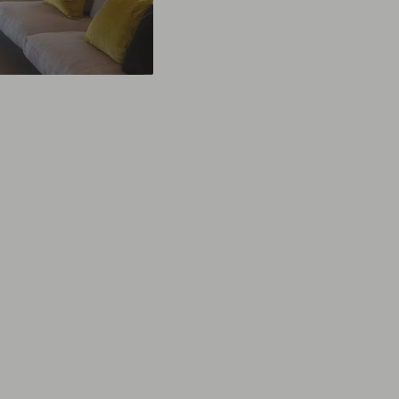
Puede configurarse con doble cortina
y combinar tejidos técnicos con
decorativos.