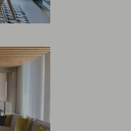
Nuestro número 1 en ventas es una
solución muy versátil y adaptable a tus
necesidades, sean cuales sean.