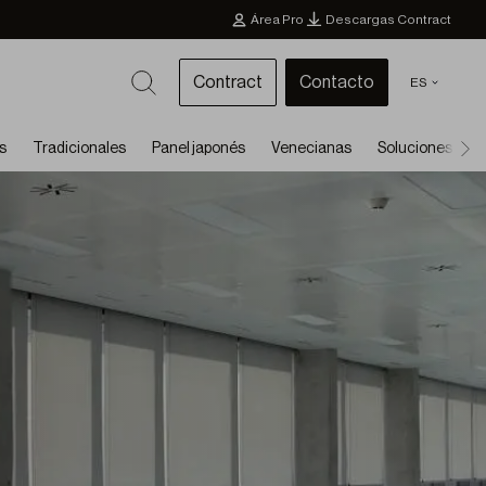
Área Pro
Descargas Contract
Contract
Contacto
ES
s
Tradicionales
Panel japonés
Venecianas
Soluciones 2 en 