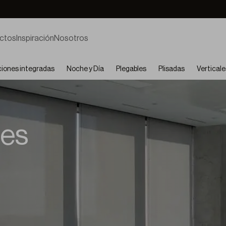
ctos
Inspiración
Nosotros
ciones integradas
Noche y Día
Plegables
Plisadas
Verticale
les