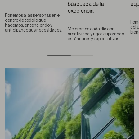
búsqueda de la
equ
excelencia
Ponemos a las personas en el
centro de todo lo que
Fom
hacemos, entendiendo y
cola
Mejoramos cada día con
anticipando sus necesidades.
bien
creatividad y rigor, superando
estándares y expectativas.