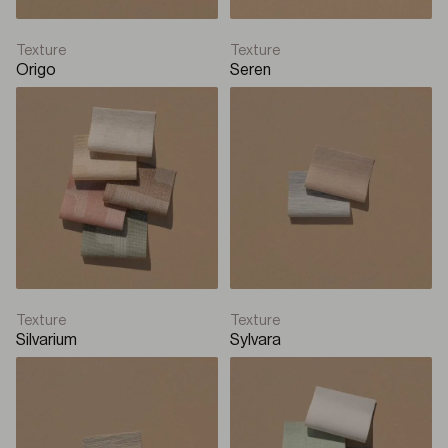
Texture
Texture
Origo
Seren
Texture
Texture
Silvarium
Sylvara