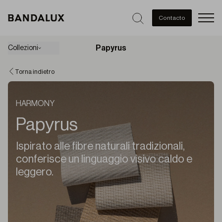
Men
Contacto
Papyrus
Collezioni
Torna indietro
HARMONY
Papyrus
Ispirato alle fibre naturali tradizionali,
conferisce un linguaggio visivo caldo e
leggero.