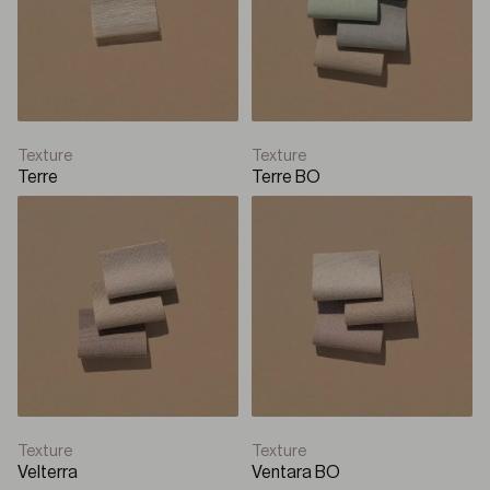
Texture
Texture
Terre
Terre BO
Texture
Texture
Velterra
Ventara BO