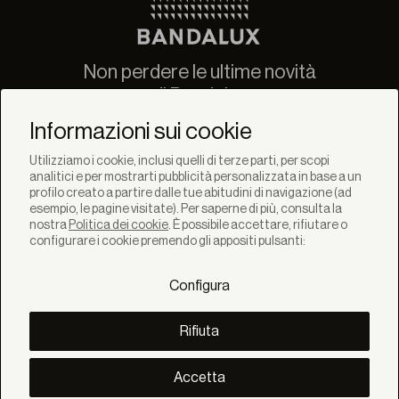
Non perdere le ultime novità
di Bandalux
Newsletter
Informazioni sui cookie
Utilizziamo i cookie, inclusi quelli di terze parti, per scopi
analitici e per mostrarti pubblicità personalizzata in base a un
profilo creato a partire dalle tue abitudini di navigazione (ad
esempio, le pagine visitate). Per saperne di più, consulta la
nostra
Politica dei cookie
. È possibile accettare, rifiutare o
SOLUZIONI
configurare i cookie premendo gli appositi pulsanti:
Prodotti
Sistemi
Configura
Collezioni
Lynx
SCOPRI
Rifiuta
Inspirazione
Storie
Progetti
Accetta
Smart living