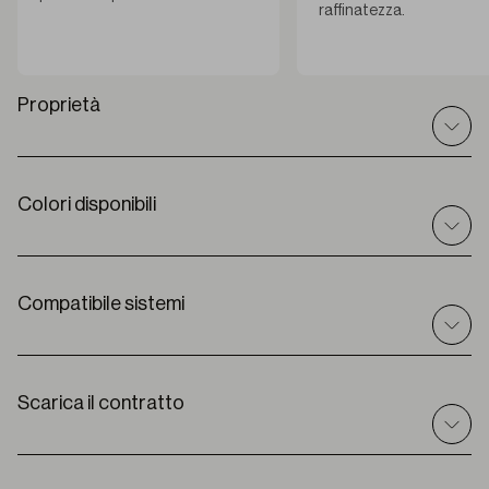
raffinatezza.
Proprietà
Colori disponibili
Dati tecnici
I
nt / ext
Interno
C
omposizione
Compatibile sistemi
100% PES
L
arghezza del tessuto
300 cm
Solari
Tende a rullo
S
pessore
Scarica il contratto
1,38 mm ± 5%
Premium
P
eso
356 g/m2
G
rado di apertura