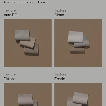
Altre texture in questa collezione
1% aprox.
ftd_papyrus
R
esistenza al fuoco
Texture
Texture
Solari
Tende a rullo
NFPA 701 : Pass
Aura BO
Cloud
PDF
Premium Plus
A
coustic
–
Rullo con cassonetto
Solari
B-Box
Texture
Texture
Diffuse
Erosio
Rullo con cassonetto
Solari
Q-Box