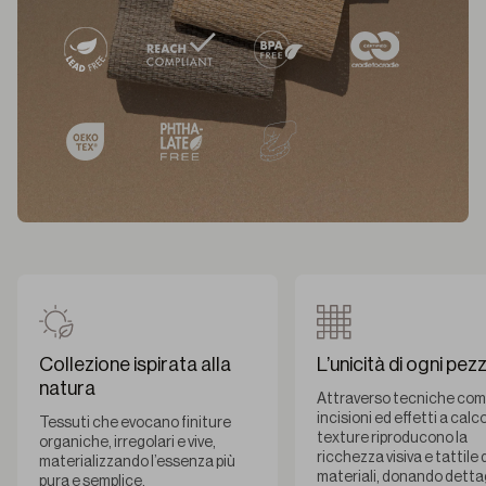
Collezione ispirata alla
L’unicità di ogni pez
natura
Attraverso tecniche come 
incisioni ed effetti a calco
Tessuti che evocano finiture
texture riproducono la
organiche, irregolari e vive,
ricchezza visiva e tattile 
materializzando l’essenza più
materiali, donando dettag
pura e semplice.