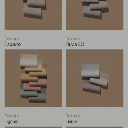
Rullo con cassonetto
Solari
Q-Box Plus
Texture
Texture
Esparto
Fluvia BO
Rullo con cassonetto
Solari
Q-Style
Pannello Giapponese
Panello Giapponese
Texture
Texture
Lignum
Linum