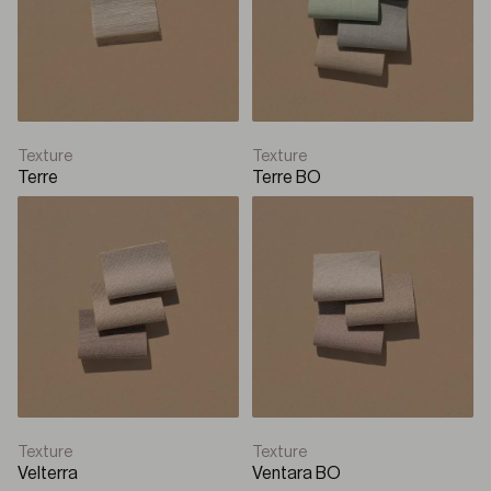
Texture
Texture
Terre
Terre BO
Texture
Texture
Velterra
Ventara BO