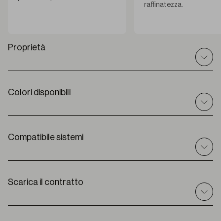
raffinatezza.
Proprietà
Colori disponibili
Dati tecnici
I
nt / ext
Interno
C
omposizione
Compatibile sistemi
100% PES
L
arghezza del tessuto
300 cm
Solari
Tende a rullo
S
pessore
Scarica il contratto
0,69 mm ± 5%
Premium
P
eso
195 g/m2
G
rado di apertura