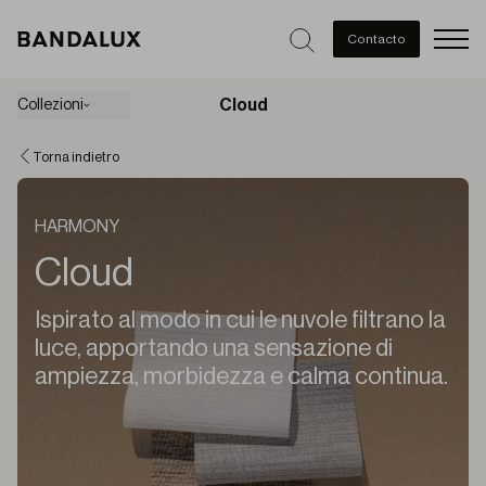
Men
Contacto
Cloud
Collezioni
Torna indietro
HARMONY
Cloud
Ispirato al modo in cui le nuvole filtrano la
luce, apportando una sensazione di
ampiezza, morbidezza e calma continua.