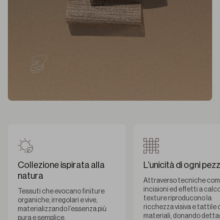
Collezione ispirata alla
L’unicità di ogni pez
natura
Attraverso tecniche come 
incisioni ed effetti a calco
Tessuti che evocano finiture
texture riproducono la
organiche, irregolari e vive,
ricchezza visiva e tattile 
materializzando l’essenza più
materiali, donando dettag
pura e semplice.