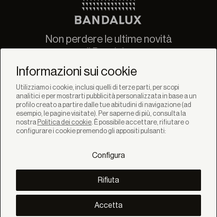
Non perdere le ultime novità
di Bandalux
Newsletter
Informazioni sui cookie
Utilizziamo i cookie, inclusi quelli di terze parti, per scopi
analitici e per mostrarti pubblicità personalizzata in base a un
profilo creato a partire dalle tue abitudini di navigazione (ad
esempio, le pagine visitate). Per saperne di più, consulta la
nostra
Politica dei cookie
. È possibile accettare, rifiutare o
SOLUZIONI
configurare i cookie premendo gli appositi pulsanti:
Prodotti
Sistemi
Configura
Collezioni
Lynx
SCOPRI
Rifiuta
Inspirazione
Storie
Progetti
Accetta
Smart living