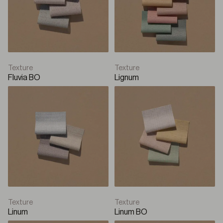
Rullo con cassonetto
Solari
Q-Box Plus
Texture
Texture
Fluvia BO
Lignum
Rullo con cassonetto
Solari
Q-Style
Pannello Giapponese
Panello Giapponese
Texture
Texture
Linum
Linum BO