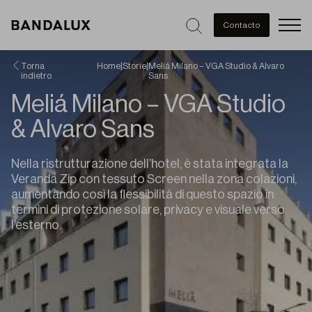
Men
Contacto
Torna
Home
|
Storie
|
Meliá Milano – VGA Studio & Alvaro
indietro
Sans
Meliá Milano – VGA Studio
& Alvaro Sans
Nella ristrutturazione dell’hotel, è stata integrata la
Veranda Zip con tessuto Screen nella zona colazioni,
aumentando così la flessibilità di questo spazio in
termini di protezione solare, privacy e visuale verso
l’esterno.