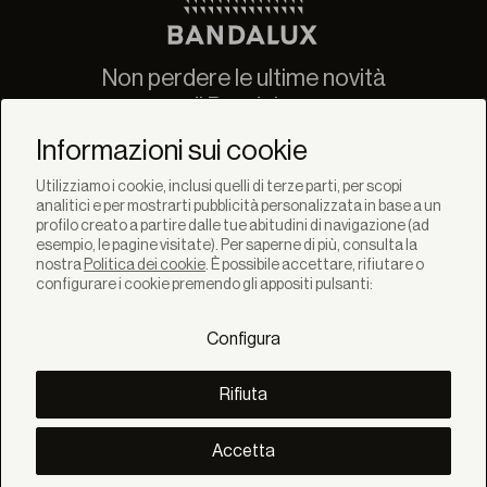
Non perdere le ultime novità
di Bandalux
Newsletter
Informazioni sui cookie
Utilizziamo i cookie, inclusi quelli di terze parti, per scopi
analitici e per mostrarti pubblicità personalizzata in base a un
profilo creato a partire dalle tue abitudini di navigazione (ad
esempio, le pagine visitate). Per saperne di più, consulta la
nostra
Politica dei cookie
. È possibile accettare, rifiutare o
SOLUZIONI
configurare i cookie premendo gli appositi pulsanti:
Prodotti
Sistemi
Configura
Collezioni
Lynx
SCOPRI
Rifiuta
Inspirazione
Storie
Progetti
Accetta
Smart living