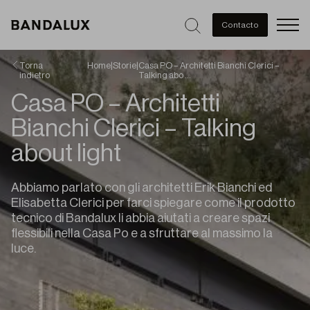
Men
Contacto
Torna
Home
|
Storie
|
Casa PO – Architetti Bianchi Clerici –
indietro
Talking abo …
Casa PO – Architetti
Bianchi Clerici – Talking
about light
Abbiamo parlato con gli architetti Erik Bianchi ed
Elisabetta Clerici per farci spiegare come il prodotto
tecnico di Bandalux li abbia aiutati a creare spazi
flessibili nella Casa Po e a sfruttare al massimo la
luce.