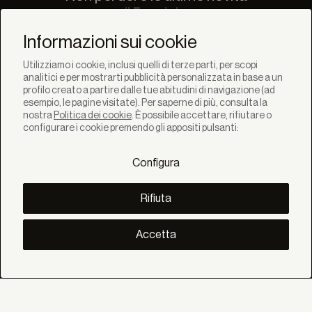
di Bandalux
Newsletter
Informazioni sui cookie
Utilizziamo i cookie, inclusi quelli di terze parti, per scopi
analitici e per mostrarti pubblicità personalizzata in base a un
profilo creato a partire dalle tue abitudini di navigazione (ad
esempio, le pagine visitate). Per saperne di più, consulta la
nostra
Politica dei cookie
. È possibile accettare, rifiutare o
SOLUZIONI
configurare i cookie premendo gli appositi pulsanti:
Prodotti
Sistemi
Configura
Collezioni
Lynx
SCOPRI
Rifiuta
Inspirazione
Storie
Progetti
Accetta
Smart living
Gestione Solare
SU
Noi
Eco Bandalux
Certificati e garanzie