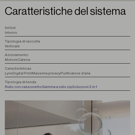
Caratteristiche del sistema
I
nt/ext
Interno
T
ipologia di raccolta
Verticale
A
zionamento
Motore
Catena
C
aracterísticas
Lynx
Digital Print
Massima privacy
Purificatore d’aria
T
ipologia di tenda
Rullo con cassonetto
Gamma a rullo zip
Soluzioni 2 in 1