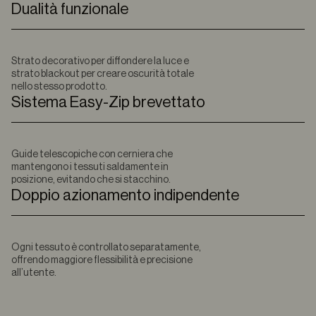
Dualità funzionale
Strato decorativo per diffondere la luce e
strato blackout per creare oscurità totale
nello stesso prodotto.
Sistema Easy-Zip brevettato
Guide telescopiche con cerniera che
mantengono i tessuti saldamente in
posizione, evitando che si stacchino.
Doppio azionamento indipendente
Ogni tessuto è controllato separatamente,
offrendo maggiore flessibilità e precisione
all’utente.