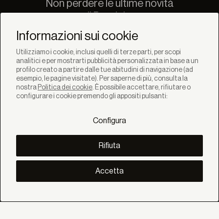
Non perdere le ultime novità
di Bandalux
Newsletter
Informazioni sui cookie
Utilizziamo i cookie, inclusi quelli di terze parti, per scopi
analitici e per mostrarti pubblicità personalizzata in base a un
profilo creato a partire dalle tue abitudini di navigazione (ad
esempio, le pagine visitate). Per saperne di più, consulta la
nostra
Politica dei cookie
. È possibile accettare, rifiutare o
SOLUZIONI
configurare i cookie premendo gli appositi pulsanti:
Prodotti
Sistemi
Configura
Collezioni
Lynx
SCOPRI
Rifiuta
Inspirazione
Storie
Progetti
Accetta
Smart living
Gestione Solare
SU
Noi
Eco Bandalux