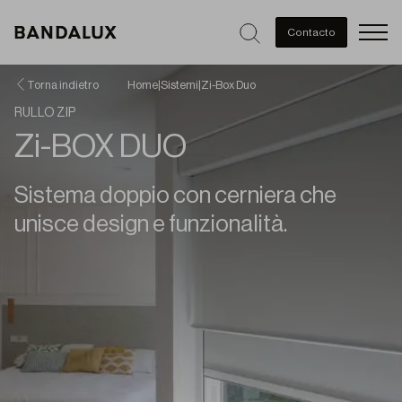
Men
Contacto
Torna indietro
Home
|
Sistemi
|
Zi-Box Duo
RULLO ZIP
Zi-BOX DUO
Sistema doppio con cerniera che
unisce design e funzionalità.