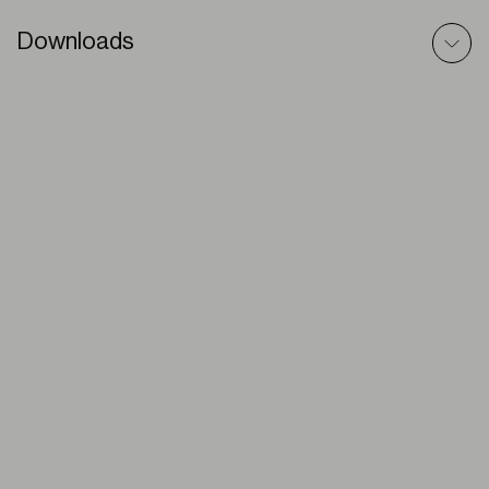
Downloads
Zi-Box (Duo) – Modello 3D
ZIP
Zi-Box Duo – Modello BIM
ZIP
Zi-Box DUO – Scheda Tecnica
PDF