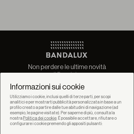
Non perdere le ultime novità
di Bandalux
Newsletter
Informazioni sui cookie
Utilizziamo i cookie, inclusi quelli di terze parti, per scopi
analitici e per mostrarti pubblicità personalizzata in base a un
profilo creato a partire dalle tue abitudini di navigazione (ad
esempio, le pagine visitate). Per saperne di più, consulta la
nostra
Politica dei cookie
. È possibile accettare, rifiutare o
SOLUZIONI
configurare i cookie premendo gli appositi pulsanti:
Prodotti