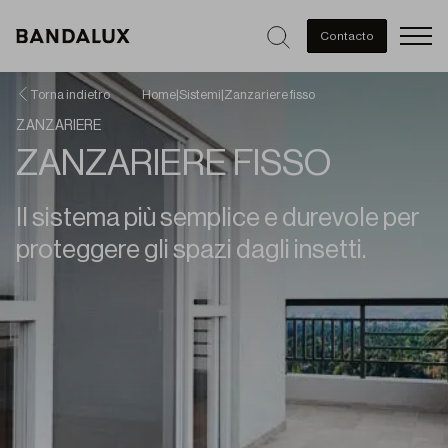
Men
Contacto
Torna indietro
Home
|
Sistemi
|
Zanzariere fisso
ZANZARIERE
ZANZARIERE FISSO
Il sistema più semplice e durevole per
proteggere gli spazi dagli insetti.