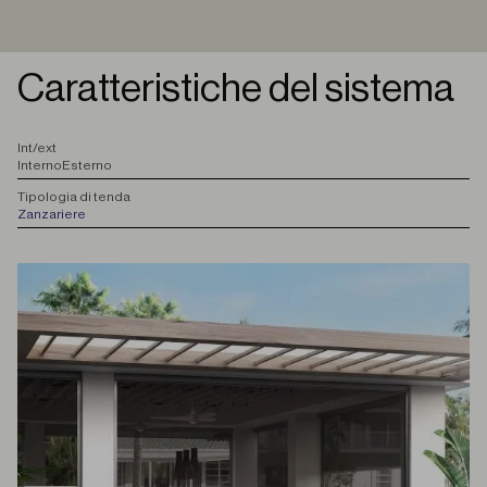
Caratteristiche del sistema
I
nt/ext
Interno
Esterno
T
ipologia di tenda
Zanzariere