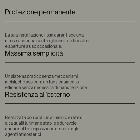
Protezione permanente
La sua installazione fissa garantisce una
difesa continua contro gli insetti in finestre
e aperture a uso occasionale.
Massima semplicità
Un sistema pratico senza meccanismi
mobili, che assicura un funzionamento
efficace senza necessità di manutenzione.
Resistenza all’esterno
Realizzata con profili in alluminio e rete di
alta qualità, rimane stabile e durevole
anche sotto l’esposizione al sole e agli
agenti atmosferici.