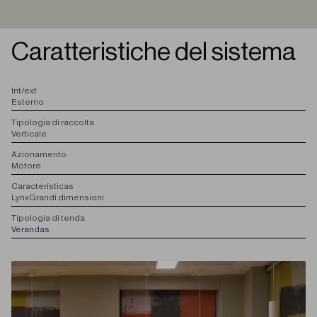
Caratteristiche del sistema
I
nt/ext
Esterno
T
ipologia di raccolta
Verticale
A
zionamento
Motore
C
aracterísticas
Lynx
Grandi dimensioni
T
ipologia di tenda
Verandas