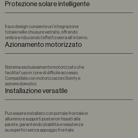
Protezione solare intelligente
Il suo design consente un’integrazione
totale nelle chiusure vetrate, offrendo
ombra e riducendo l’effetto serra all’interno.
Azionamento motorizzato
Sistema esclusivamente motorizzato che
facilita l’uso in zone di difficile accesso.
Compatibile con motorizzazioni Somfy e
sistemi domotici.
Installazione versatile
Può essere installato con portale frontale in
alluminio e supporti posteriori fissati alla
parete, garantendo stabilità e resistenza
su superfici senza appoggio frontale.