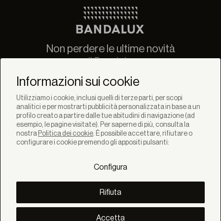
Non perdere le ultime novità
di Bandalux
Newsletter
Informazioni sui cookie
Utilizziamo i cookie, inclusi quelli di terze parti, per scopi
analitici e per mostrarti pubblicità personalizzata in base a un
profilo creato a partire dalle tue abitudini di navigazione (ad
esempio, le pagine visitate). Per saperne di più, consulta la
nostra
Politica dei cookie
. È possibile accettare, rifiutare o
SOLUZIONI
configurare i cookie premendo gli appositi pulsanti:
Prodotti
Sistemi
Configura
Collezioni
Lynx
SCOPRI
Rifiuta
Inspirazione
Storie
Progetti
Accetta