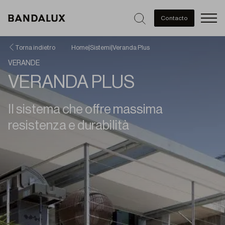
Men
Contacto
Torna indietro
Home
|
Sistemi
|
Veranda Plus
VERANDE
VERANDA PLUS
Il sistema che offre massima
resistenza e durabilità