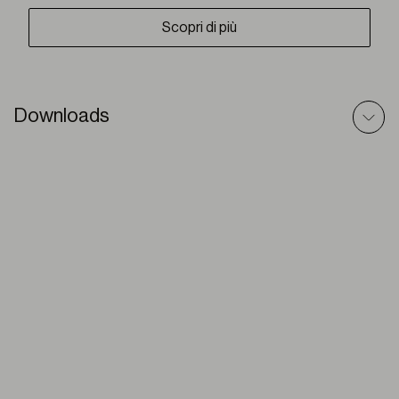
Scopri di più
Downloads
Veranda (Plus) – Scheda Tecnica
PDF
Veranda Plus – Testo Prescrittivo
DOC