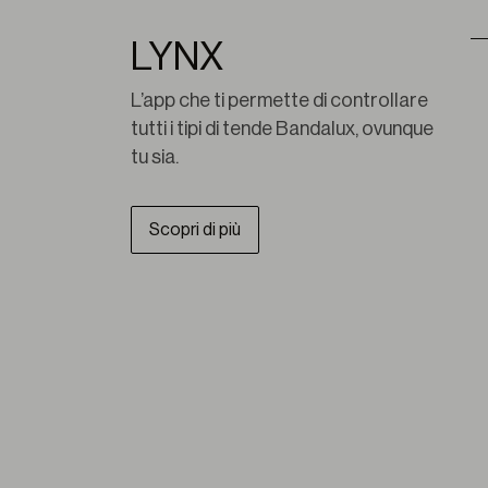
LYNX
L’app che ti permette di controllare 
tutti i tipi di tende Bandalux, ovunque 
tu sia.
Scopri di più