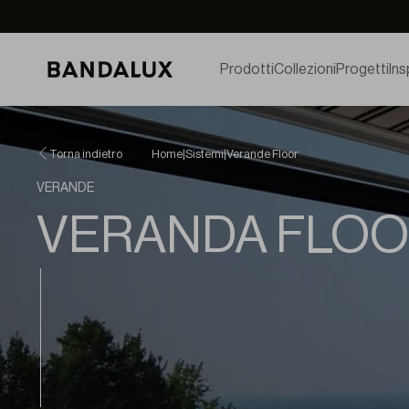
Prodotti
Collezioni
Progetti
Ins
Torna indietro
Home
|
Sistemi
|
Verande Floor
VERANDE
VERANDA FLO