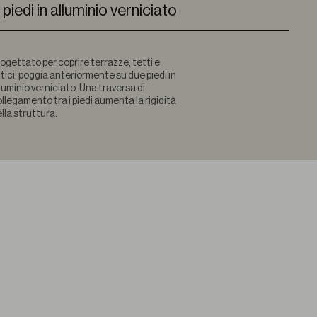
 piedi in alluminio verniciato
ogettato per coprire terrazze, tetti e
tici, poggia anteriormente su due piedi in
luminio verniciato. Una traversa di
llegamento tra i piedi aumenta la rigidità
lla struttura.