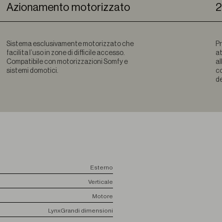
Azionamento motorizzato
2
Sistema esclusivamente motorizzato che
Pr
facilita l’uso in zone di difficile accesso.
at
Compatibile con motorizzazioni Somfy e
al
sistemi domotici.
co
de
Esterno
Verticale
Motore
Lynx
Grandi dimensioni