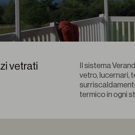
i vetrati
Il sistema Verand
vetro, lucernari, 
surriscaldament
termico in ogni s