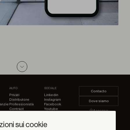
PDF
AIUTO
SOCIALE
Contacto
Privati
Linkedin
Distributore
Instagram
Dove siamo
ranzie
Professionista
Facebook
Contract
Youtube
Accesso
Pinterest
ioni sui cookie