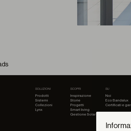
ads
da (Floor) – Scheda Tecnica
SOLUZIONI
SCOPRI
SU
Prodotti
Inspirazione
Noi
Sistemi
Storie
Eco Bandalux
Collezioni
Progetti
Certificati e ga
Lynx
Smart living
Gestione Solare
Informaz