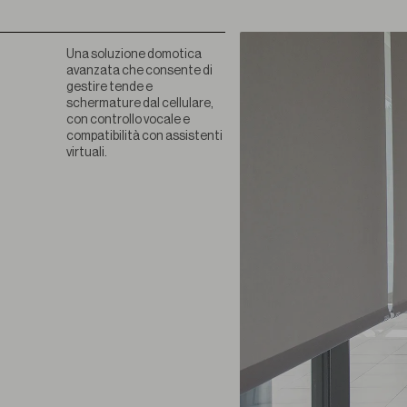
Una soluzione domotica
avanzata che consente di
gestire tende e
schermature dal cellulare,
con controllo vocale e
compatibilità con assistenti
virtuali.