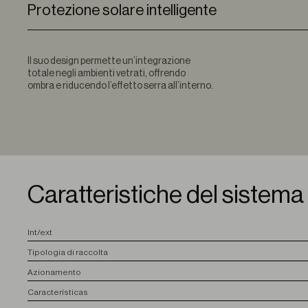
Protezione solare intelligente
Il suo design permette un’integrazione
totale negli ambienti vetrati, offrendo
ombra e riducendo l’effetto serra all’interno.
Caratteristiche del sistema
I
nt/ext
T
ipologia di raccolta
A
zionamento
C
aracterísticas