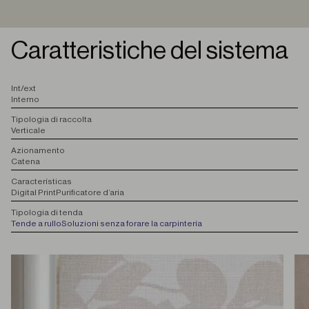
Caratteristiche del sistema
I
nt/ext
Interno
T
ipologia di raccolta
Verticale
A
zionamento
Catena
C
aracterísticas
Digital Print
Purificatore d’aria
T
ipologia di tenda
Tende a rullo
Soluzioni senza forare la carpintería