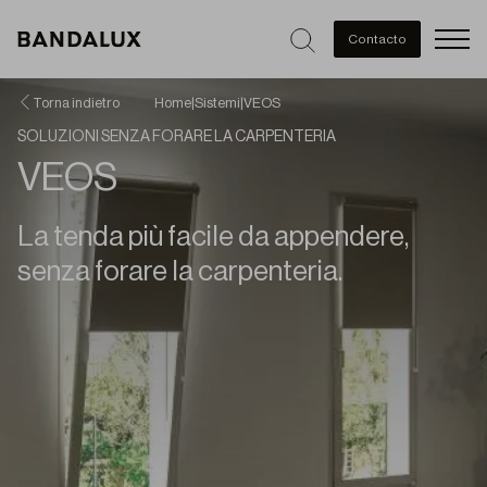
Men
Contacto
Torna indietro
Home
|
Sistemi
|
VEOS
SOLUZIONI SENZA FORARE LA CARPENTERIA
VEOS
La tenda più facile da appendere,
senza forare la carpenteria.