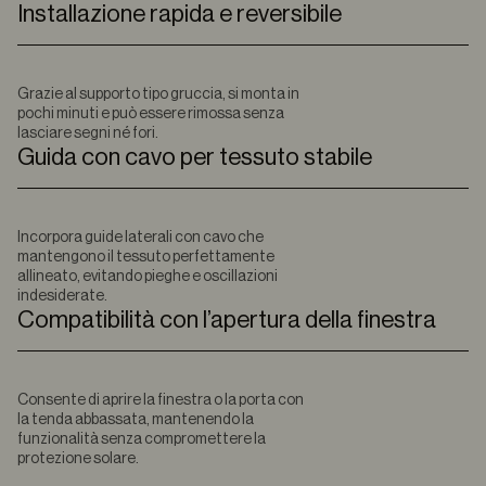
Installazione rapida e reversibile
Grazie al supporto tipo gruccia, si monta in
pochi minuti e può essere rimossa senza
lasciare segni né fori.
Guida con cavo per tessuto stabile
Incorpora guide laterali con cavo che
mantengono il tessuto perfettamente
allineato, evitando pieghe e oscillazioni
indesiderate.
Compatibilità con l’apertura della finestra
Consente di aprire la finestra o la porta con
la tenda abbassata, mantenendo la
funzionalità senza compromettere la
protezione solare.