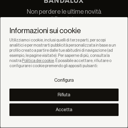
Non perdere le ultime novità
di Bandalux
Newsletter
Informazioni sui cookie
Utilizziamo i cookie, inclusi quelli di terze parti, per scopi
analitici e per mostrarti pubblicità personalizzata in base a un
profilo creato a partire dalle tue abitudini di navigazione (ad
esempio, le pagine visitate). Per saperne di più, consulta la
nostra
Politica dei cookie
. È possibile accettare, rifiutare o
SOLUZIONI
configurare i cookie premendo gli appositi pulsanti:
Prodotti
Sistemi
Configura
Collezioni
Lynx
SCOPRI
Rifiuta
Inspirazione
Storie
Progetti
Accetta
Smart living
Gestione Solare
SU