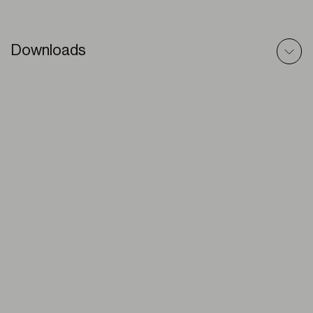
Downloads
Senza Forare (VEOS) – Scheda Tecnica
PDF