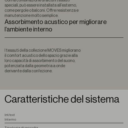
Con la combinazione di alcuni tessuti
speciali, può essere installata all’esterno,
come pergole o balconi. Offre resistenza e
manutenzione molto semplice.
Assorbimento acustico per migliorare
l’ambiente interno
I tessuti della collezione MOVES migliorano
il comfort acustico dello spazio grazie alla
loro capacità di assorbimento del suono,
potenziata dalla geometria a onde
derivante dalla confezione.
Caratteristiche del sistema
I
nt/ext
Interno
T
ipologia di raccolta