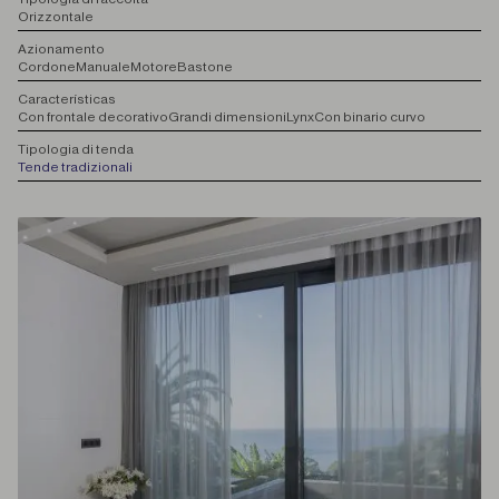
Orizzontale
A
zionamento
Cordone
Manuale
Motore
Bastone
C
aracterísticas
Con frontale decorativo
Grandi dimensioni
Lynx
Con binario curvo
T
ipologia di tenda
Tende tradizionali