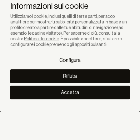
Newsletter
Informazioni sui cookie
Utilizziamo i cookie, inclusi quelli di terze parti, per scopi
analitici e per mostrarti pubblicità personalizzata in base a un
profilo creato a partire dalle tue abitudini di navigazione (ad
esempio, le pagine visitate). Per saperne di più, consulta la
nostra
Politica dei cookie
. È possibile accettare, rifiutare o
SOLUZIONI
configurare i cookie premendo gli appositi pulsanti:
Prodotti
Sistemi
Configura
Collezioni
Lynx
SCOPRI
Rifiuta
Inspirazione
Storie
Progetti
Accetta
Smart living
Gestione Solare
SU
Noi
Eco Bandalux
Certificati e garanzie
AIUTO
Privati