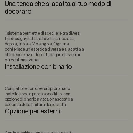
Una tenda che si adatta al tuo modo di
decorare
Il sistema permette di scegliere tra diversi
tipi di piega: piatta, a tavola, arricciata,
doppia, tripla, a V o singola. Ognuna
conferisce un’estetica diversa e si adatta a
stili decorativi differenti, dai più classici ai
più contemporanei.
Installazione con binario
Compatibile con diversi tipi di binario.
Installazione a parete o soffitto, con
opzione di binario a vista o nascosto a
seconda della finitura desiderata.
Opzione per esterni