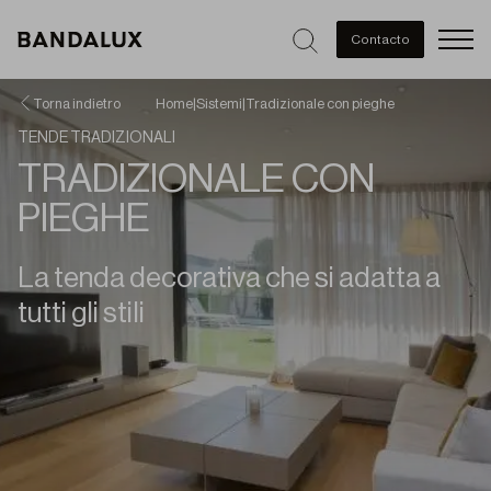
Men
Contacto
Torna indietro
Home
|
Sistemi
|
Tradizionale con pieghe
TENDE TRADIZIONALI
TRADIZIONALE CON
PIEGHE
La tenda decorativa che si adatta a
tutti gli stili