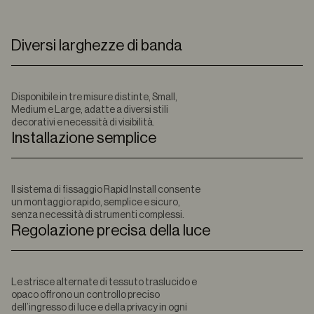
Diversi larghezze di banda
Disponibile in tre misure distinte, Small,
Medium e Large, adatte a diversi stili
decorativi e necessità di visibilità.
Installazione semplice
Il sistema di fissaggio Rapid Install consente
un montaggio rapido, semplice e sicuro,
senza necessità di strumenti complessi.
Regolazione precisa della luce
Le strisce alternate di tessuto traslucido e
opaco offrono un controllo preciso
dell’ingresso di luce e della privacy in ogni