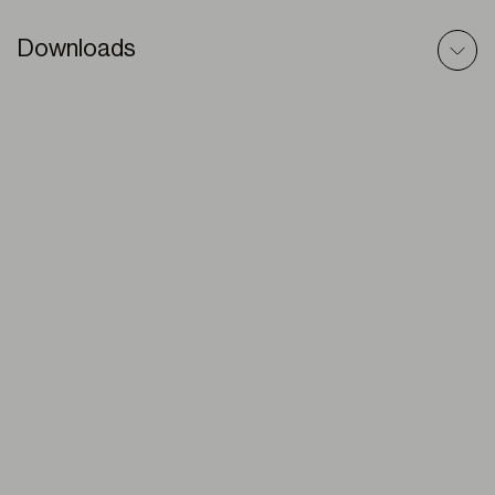
Downloads
Q Cassete (Notte & Giorno) – Modello 3D
ZIP