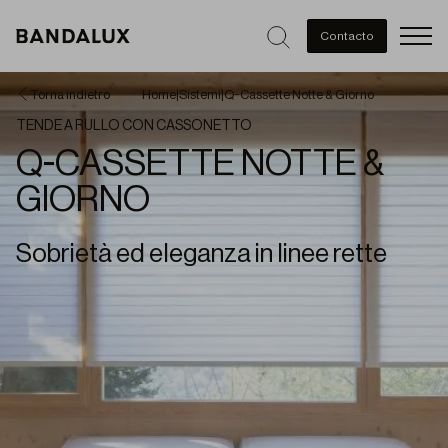
Men
Contacto
Torna indietro
Home
|
Sistemi
|
Q-Cassette Notte & Giorno
TENDE A RULLO CON CASSONETTO
Q-CASSETTE NOTTE &
GIORNO
Sobrietà ed eleganza in linee rette