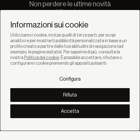
Non perdere le ultime novità
di Bandalux
Newsletter
Informazioni sui cookie
Utilizziamo i cookie, inclusi quelli di terze parti, per scopi
analitici e per mostrarti pubblicità personalizzata in base a un
profilo creato a partire dalle tue abitudini di navigazione (ad
esempio, le pagine visitate). Per saperne di più, consulta la
nostra
Politica dei cookie
. È possibile accettare, rifiutare o
SOLUZIONI
configurare i cookie premendo gli appositi pulsanti:
Prodotti
Sistemi
Configura
Collezioni
Lynx
SCOPRI
Rifiuta
Inspirazione
Storie
Progetti
Accetta
Smart living
Gestione Solare
SU
Noi
Eco Bandalux