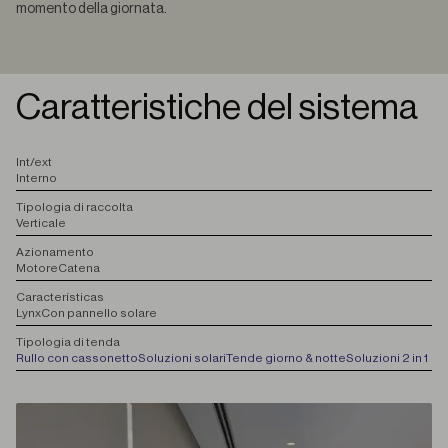
momento della giornata.
Caratteristiche del sistema
I
nt/ext
Interno
T
ipologia di raccolta
Verticale
A
zionamento
Motore
Catena
C
aracterísticas
Lynx
Con pannello solare
T
ipologia di tenda
Rullo con cassonetto
Soluzioni solari
Tende giorno & notte
Soluzioni 2 in 1