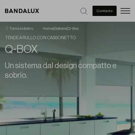
Men
Contacto
Torna indietro
Home
|
Sistemi
|
Q-Box
TENDE A RULLO CON CASSONETTO
Q-BOX
Un sistema dal design compatto e
sobrio.