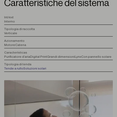
Caratteristiche del sistema
I
nt/ext
Interno
T
ipologia di raccolta
Verticale
A
zionamento
Motore
Catena
C
aracterísticas
Purificatore d’aria
Digital Print
Grandi dimensioni
Lynx
Con pannello solare
T
ipologia di tenda
Tende a rullo
Soluzioni solari