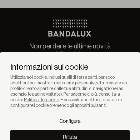
Non perdere le ultime novità
di Bandalux
Newsletter
Informazioni sui cookie
Utilizziamo i cookie, inclusi quelli di terze parti, per scopi
analitici e per mostrarti pubblicità personalizzata in base a un
profilo creato a partire dalle tue abitudini di navigazione (ad
esempio, le pagine visitate). Per saperne di più, consulta la
nostra
Politica dei cookie
. È possibile accettare, rifiutare o
SOLUZIONI
configurare i cookie premendo gli appositi pulsanti:
Prodotti
Sistemi
Configura
Collezioni
Lynx
SCOPRI
Rifiuta