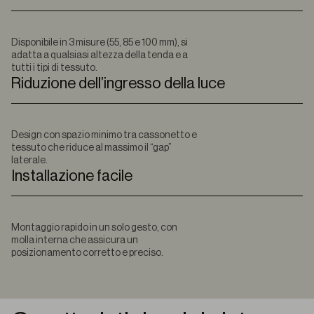
Disponibile in 3 misure (55, 85 e 100 mm), si
adatta a qualsiasi altezza della tenda e a
tutti i tipi di tessuto.
Riduzione dell’ingresso della luce
Design con spazio minimo tra cassonetto e
tessuto che riduce al massimo il “gap”
laterale.
Installazione facile
Montaggio rapido in un solo gesto, con
molla interna che assicura un
posizionamento corretto e preciso.