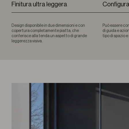
Finitura ultra leggera
Configura
Design disponibile in due dimensioni e con
Può essere con
copertura completamente piatta, che
di guida e azi
conferisce alla tenda un aspetto di grande
tipo di spazio 
leggerezza visiva.