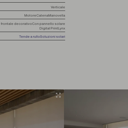
Verticale
Motore
Catena
Manovella
 frontale decorativo
Con pannello solare
Digital Print
Lynx
Tende a rullo
Soluzioni solari