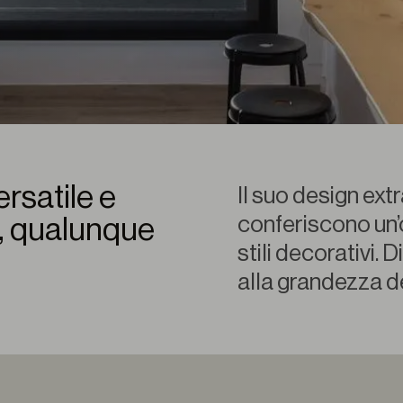
rsatile e
Il suo design extr
conferiscono un’o
e, qualunque
stili decorativi. 
alla grandezza d