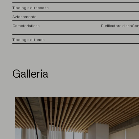
T
ipologia di raccolta
A
zionamento
C
aracterísticas
Purificatore d’aria
Con
T
ipologia di tenda
Galleria