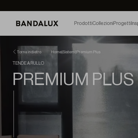
Prodotti
Collezioni
Progetti
Ins
Torna indietro
Home
|
Sistemi
|
Premium Plus
TENDE A RULLO
PREMIUM PLUS