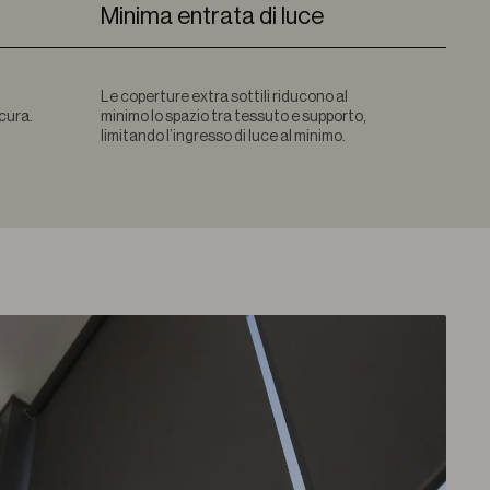
Minima entrata di luce
Le coperture extra sottili riducono al
icura.
minimo lo spazio tra tessuto e supporto,
limitando l’ingresso di luce al minimo.