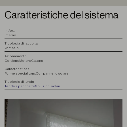
Caratteristiche del sistema
I
nt/ext
Interno
T
ipologia di raccolta
Verticale
A
zionamento
Cordone
Motore
Catena
C
aracterísticas
Forme speciali
Lynx
Con pannello solare
T
ipologia di tenda
Tende a pacchetto
Soluzioni solari