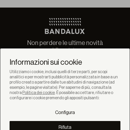
Non perdere le ultime novità
di Bandalux
Newsletter
Informazioni sui cookie
Utilizziamo i cookie, inclusi quelli di terze parti, per scopi
analitici e per mostrarti pubblicità personalizzata in base a un
profilo creato a partire dalle tue abitudini di navigazione (ad
esempio, le pagine visitate). Per saperne di più, consulta la
nostra
Politica dei cookie
. È possibile accettare, rifiutare o
SOLUZIONI
configurare i cookie premendo gli appositi pulsanti:
Prodotti
Sistemi
Configura
Collezioni
Lynx
SCOPRI
Rifiuta