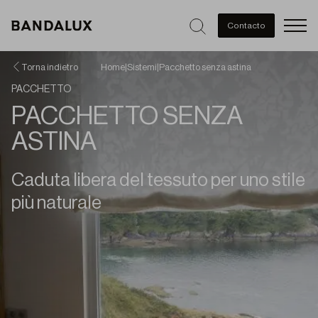
Men
Contacto
Torna indietro
Home
|
Sistemi
|
Pacchetto senza astina
PACCHETTO
PACCHETTO SENZA
ASTINA
Caduta libera del tessuto per uno stile
più naturale