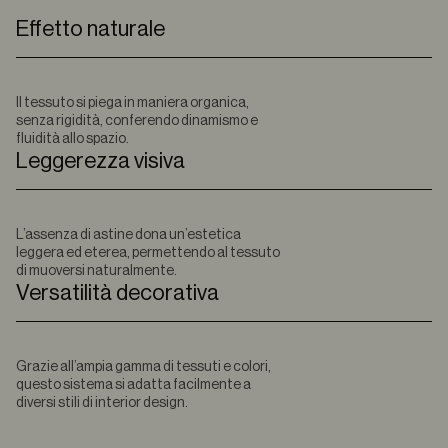
Effetto naturale
Il tessuto si piega in maniera organica,
senza rigidità, conferendo dinamismo e
fluidità allo spazio.
Leggerezza visiva
L’assenza di astine dona un’estetica
leggera ed eterea, permettendo al tessuto
di muoversi naturalmente.
Versatilità decorativa
Grazie all’ampia gamma di tessuti e colori,
questo sistema si adatta facilmente a
diversi stili di interior design.