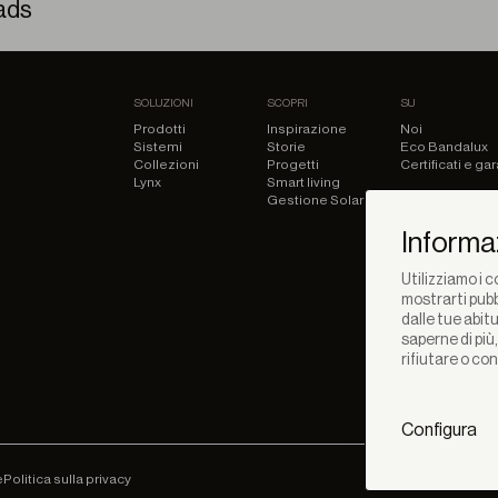
ads
 Forare (Fit) – Scheda Tecnica
SOLUZIONI
SCOPRI
SU
Prodotti
Inspirazione
Noi
Sistemi
Storie
Eco Bandalux
Collezioni
Progetti
Certificati e ga
Lynx
Smart living
Gestione Solare
Informaz
Utilizziamo i co
mostrarti pubb
dalle tue abitu
saperne di più
rifiutare o co
Configura
e
Politica sulla privacy