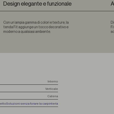
Design elegante e funzionale
A
Con un’ampia gamma di colori e texture, la
Di
tenda Fit aggiunge un tocco decorativo e
Fi
moderno a qualsiasi ambiente.
so
Interno
Verticale
Catena
etto
Soluzioni senza forare la carpintería