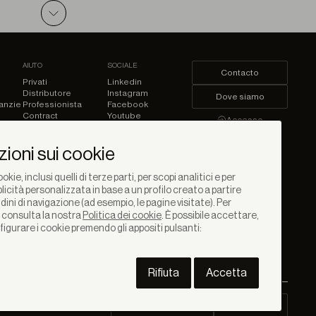
PDF
AIUTO
SOCIALE
Contacto
Privati
Linkedin
Distributore
Instagram
Dove siamo
ranzie
Professionista
Facebook
Contract
Youtube
Accesso
Pinterest
ioni sui cookie
okie, inclusi quelli di terze parti, per scopi analitici e per
licità personalizzata in base a un profilo creato a partire
dini di navigazione (ad esempio, le pagine visitate). Per
, consulta la nostra
Politica dei cookie
. È possibile accettare,
nfigurare i cookie premendo gli appositi pulsanti:
Rifiuta
Accetta
Scarico Contract
Area PRO