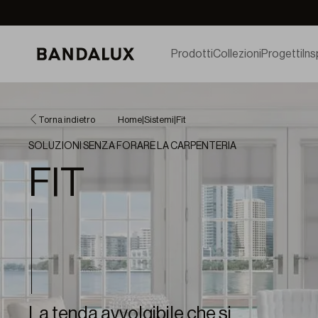
Prodotti
Collezioni
Progetti
Ins
Torna indietro
Home
|
Sistemi
|
Fit
SOLUZIONI SENZA FORARE LA CARPENTERIA
FIT
La tenda avvolgibile che si