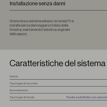
Installazione senza danni
Grazie al suo sistema adesivo, la tenda Fit si
installa senza danneggiare il telaio della
finestra, mantenendo l’estetica originale
dello spazio.
Caratteristiche del sistema
I
nt/ext
T
ipologia di raccolta
A
zionamento
T
ipologia di tenda
Tende a rullo
Rullo con casson