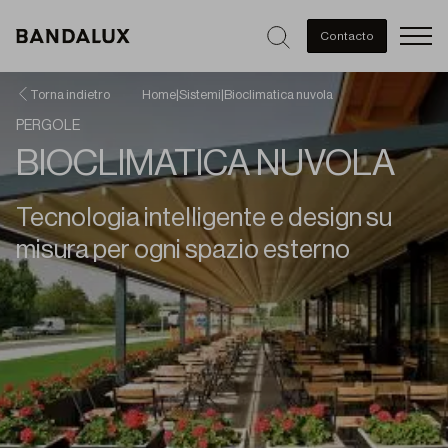
Men
Contacto
Torna indietro
Home
|
Sistemi
|
Bioclimatica nuvola
PERGOLE
BIOCLIMATICA NUVOLA
Tecnologia intelligente e design su
misura per ogni spazio esterno