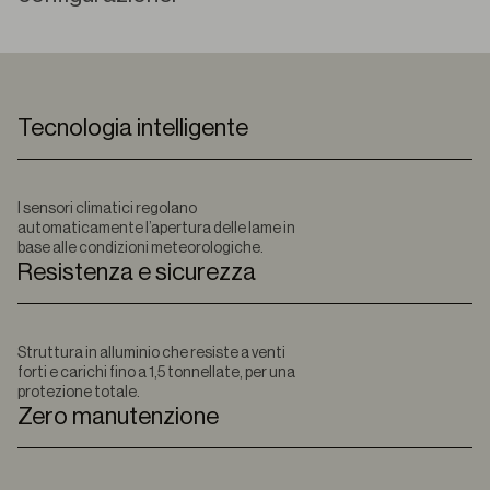
Tecnologia intelligente
I sensori climatici regolano
automaticamente l’apertura delle lame in
base alle condizioni meteorologiche.
Resistenza e sicurezza
Struttura in alluminio che resiste a venti
forti e carichi fino a 1,5 tonnellate, per una
protezione totale.
Zero manutenzione