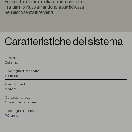
Verniciata a forno e realizzata interamente
in alluminio, Nuvola mantiene la sua bellezza
nel tempo senza interventi.
Caratteristiche del sistema
I
nt/ext
Esterno
T
ipologia di raccolta
Verticale
A
zionamento
Motore
C
aracterísticas
Grandi dimensioni
T
ipologia di tenda
Pérgole