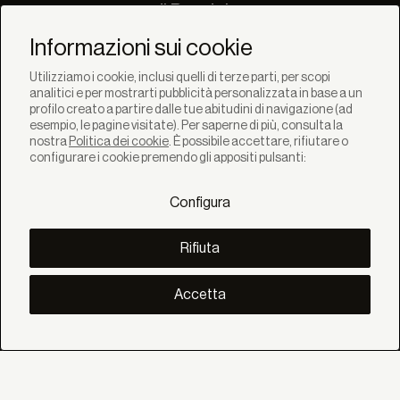
di Bandalux
Newsletter
Informazioni sui cookie
Utilizziamo i cookie, inclusi quelli di terze parti, per scopi
analitici e per mostrarti pubblicità personalizzata in base a un
profilo creato a partire dalle tue abitudini di navigazione (ad
esempio, le pagine visitate). Per saperne di più, consulta la
nostra
Politica dei cookie
. È possibile accettare, rifiutare o
SOLUZIONI
configurare i cookie premendo gli appositi pulsanti:
Prodotti
Sistemi
Configura
Collezioni
Lynx
SCOPRI
Rifiuta
Inspirazione
Storie
Progetti
Accetta
Smart living
Gestione Solare
SU
Noi
Eco Bandalux
Certificati e garanzie