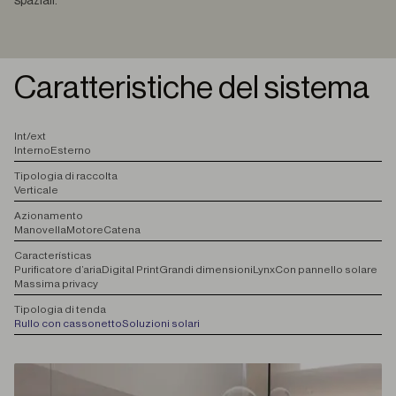
spaziali.
Caratteristiche del sistema
I
nt/ext
Interno
Esterno
T
ipologia di raccolta
Verticale
A
zionamento
Manovella
Motore
Catena
C
aracterísticas
Purificatore d’aria
Digital Print
Grandi dimensioni
Lynx
Con pannello solare
Massima privacy
T
ipologia di tenda
Rullo con cassonetto
Soluzioni solari