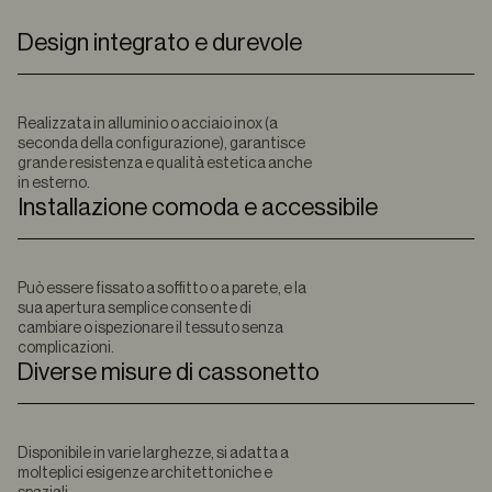
Design integrato e durevole
Realizzata in alluminio o acciaio inox (a
seconda della configurazione), garantisce
grande resistenza e qualità estetica anche
in esterno.
Installazione comoda e accessibile
Può essere fissato a soffitto o a parete, e la
sua apertura semplice consente di
cambiare o ispezionare il tessuto senza
complicazioni.
Diverse misure di cassonetto
Disponibile in varie larghezze, si adatta a
molteplici esigenze architettoniche e