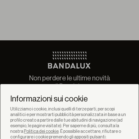
Non perdere le ultime novità
di Bandalux
Newsletter
Informazioni sui cookie
Utilizziamo i cookie, inclusi quelli di terze parti, per scopi
analitici e per mostrarti pubblicità personalizzata in base a un
profilo creato a partire dalle tue abitudini di navigazione (ad
esempio, le pagine visitate). Per saperne di più, consulta la
nostra
Politica dei cookie
. È possibile accettare, rifiutare o
SOLUZIONI
configurare i cookie premendo gli appositi pulsanti: