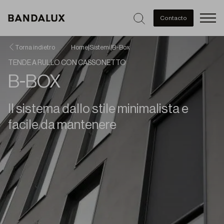
Men
Contacto
Torna indietro
Home
|
Sistemi
|
B-Box
TENDE A RULLO CON CASSONETTO
B-BOX
Il sistema dallo stile minimalista e
facile da mantenere