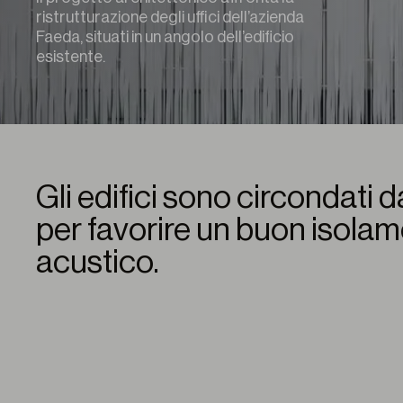
ristrutturazione degli uffici dell’azienda
Faeda, situati in un angolo dell’edificio
esistente.
Gli edifici sono circondati d
per favorire un buon isola
acustico.