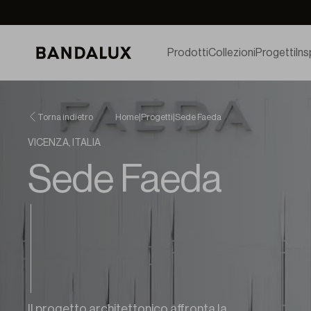
Prodotti
Collezioni
Progetti
Ins
Torna indietro
Home
|
Progetti
|
Sede Faeda
VICENZA, ITALIA
Sede Faeda
Il progetto architettonico affronta la