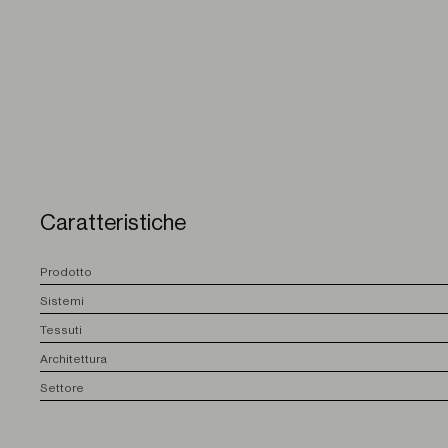
Caratteristiche
P
rodotto
S
istemi
T
essuti
A
rchitettura
S
ettore