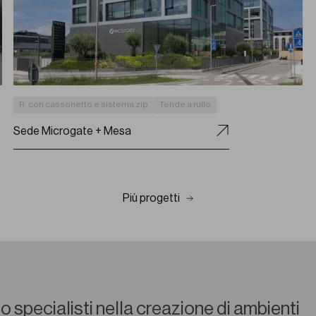
R. con cassonetto e sistema zip
Tende a rullo
Sede Microgate + Mesa
Più progetti
 specialisti nella creazione di ambienti