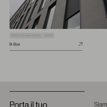
Rullo con cassonetto
Solari
B-Box
Porta il tuo
Siamo