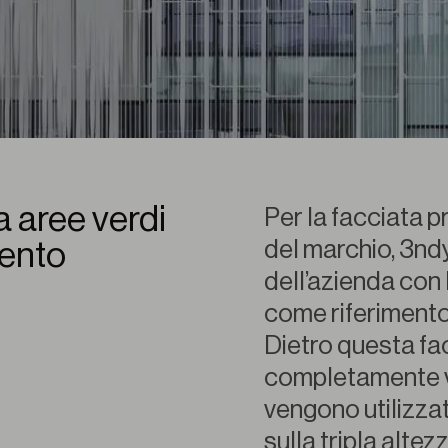
a aree verdi
Per la facciata pr
del marchio, 3ndy
mento
dell’azienda con
come riferimento 
Dietro questa fac
completamente ve
vengono utilizza
sulla tripla altez