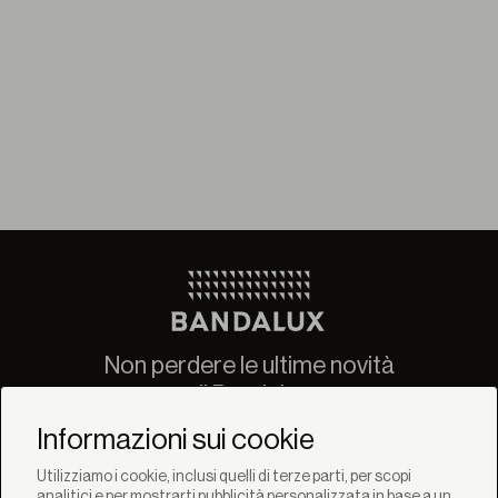
Non perdere le ultime novità
di Bandalux
Newsletter
Informazioni sui cookie
Utilizziamo i cookie, inclusi quelli di terze parti, per scopi
analitici e per mostrarti pubblicità personalizzata in base a un