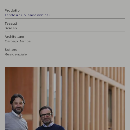
P
rodotto
Tende a rullo
Tende verticali
T
essuti
Screen
A
rchitettura
Carbajo Barrios
S
ettore
Residenziale