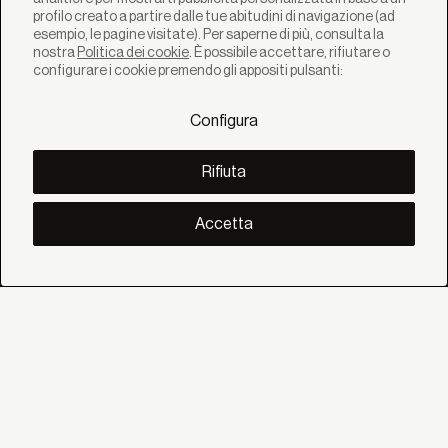
profilo creato a partire dalle tue abitudini di navigazione (ad
esempio, le pagine visitate). Per saperne di più, consulta la
nostra
Politica dei cookie
. È possibile accettare, rifiutare o
SOLUZIONI
configurare i cookie premendo gli appositi pulsanti:
Prodotti
Sistemi
Configura
Collezioni
Lynx
SCOPRI
Rifiuta
Inspirazione
Storie
Progetti
Accetta
Smart living
Gestione Solare
SU
Noi
Eco Bandalux
Certificati e garanzie
AIUTO
Privati
Distributore
Professionista Contract
SOCIALE