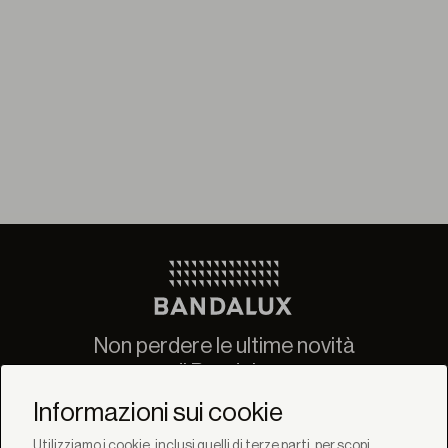
Non perdere le ultime novità
di Bandalux
Newsletter
Informazioni sui cookie
Utilizziamo i cookie, inclusi quelli di terze parti, per scopi