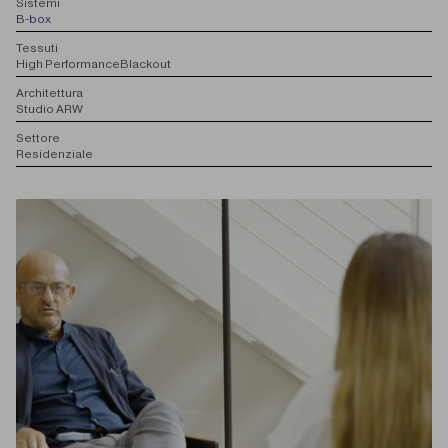
S
istemi
B-box
T
essuti
High Performance
Blackout
A
rchitettura
Studio ARW
S
ettore
Residenziale