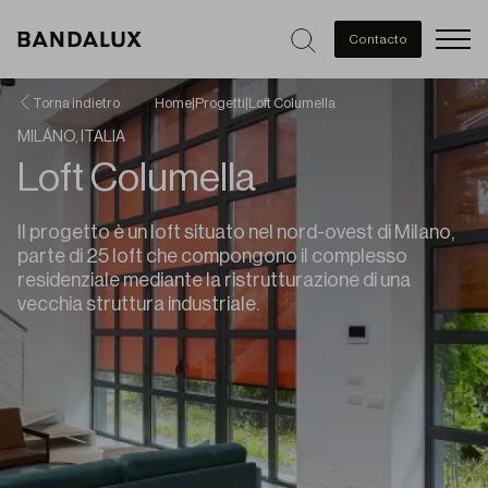
Men
Contacto
Torna indietro
Home
|
Progetti
|
Loft Columella
MILÁNO, ITALIA
Loft Columella
Il progetto è un loft situato nel nord-ovest di Milano,
parte di 25 loft che compongono il complesso
residenziale mediante la ristrutturazione di una
vecchia struttura industriale.