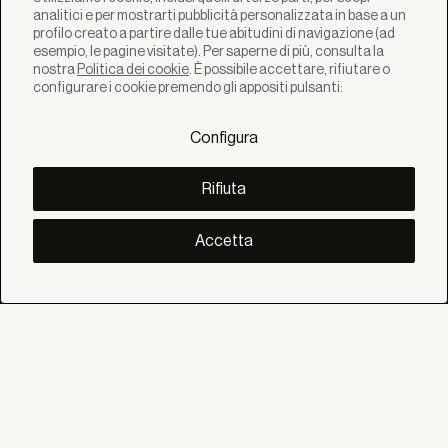
analitici e per mostrarti pubblicità personalizzata in base a un
profilo creato a partire dalle tue abitudini di navigazione (ad
esempio, le pagine visitate). Per saperne di più, consulta la
nostra
Politica dei cookie
. È possibile accettare, rifiutare o
SOLUZIONI
configurare i cookie premendo gli appositi pulsanti:
Prodotti
Sistemi
Configura
Collezioni
Lynx
SCOPRI
Rifiuta
Inspirazione
Storie
Progetti
Accetta
Smart living
Gestione Solare
SU
Noi
Eco Bandalux
Certificati e garanzie
AIUTO
Privati
Distributore
Professionista Contract
SOCIALE